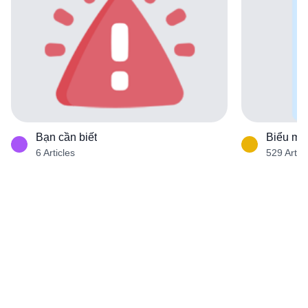
Bạn cần biết
Biểu mẫ
6
Articles
529
Artic