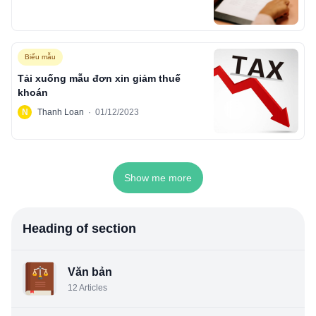
Biểu mẫu
Tải xuống mẫu đơn xin giảm thuế
khoán
N
Thanh Loan
·
01/12/2023
Show me more
Heading of section
Văn bản
12
Articles