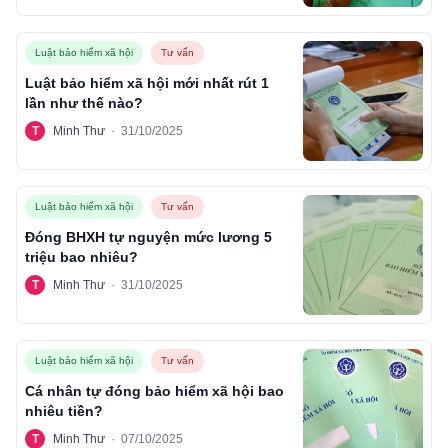
Luật bảo hiểm xã hội
Tư vấn
Luật bảo hiểm xã hội mới nhất rút 1
lần như thế nào?
T
Minh Thư
·
31/10/2025
Luật bảo hiểm xã hội
Tư vấn
Đóng BHXH tự nguyện mức lương 5
triệu bao nhiêu?
T
Minh Thư
·
31/10/2025
Luật bảo hiểm xã hội
Tư vấn
Cá nhân tự đóng bảo hiểm xã hội bao
nhiêu tiền?
T
Minh Thư
·
07/10/2025