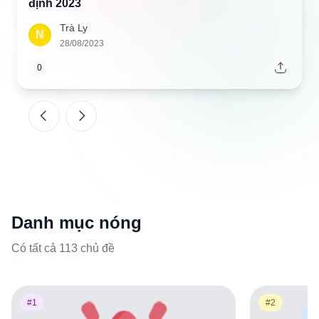
định 2023
Trà Ly
N
28/08/2023
0
Danh mục nóng
Có tất cả 113 chủ đề
#1
#2