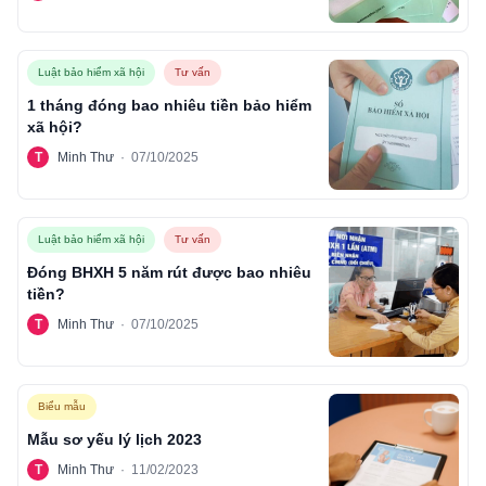
Luật bảo hiểm xã hội
Tư vấn
1 tháng đóng bao nhiêu tiền bảo hiểm
xã hội?
T
Minh Thư
·
07/10/2025
Luật bảo hiểm xã hội
Tư vấn
Đóng BHXH 5 năm rút được bao nhiêu
tiền?
T
Minh Thư
·
07/10/2025
Biểu mẫu
Mẫu sơ yếu lý lịch 2023
T
Minh Thư
·
11/02/2023