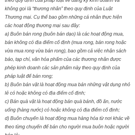
theo quy định của pháp luật về đăng ký kinh doanh và
không gọi là “th­ương nhân” theo quy định của Luật
Thương mại. Cụ thể bao gồm những cá nhân thực hiện
các hoạt động th­ương mại sau đây:
a) Buôn bán rong (buôn bán dạo) là các hoạt động mua,
bán không có địa điểm cố định (mua rong, bán rong hoặc
vừa mua rong vừa bán rong), bao gồm cả việc nhận sách
báo, tạp chí, văn hóa phẩm của các th­ương nhân đ­ược
phép kinh doanh các sản phẩm này theo quy định của
pháp luật để bán rong;
b) Buôn bán vặt là hoạt động mua bán những vật dụng nhỏ
lẻ có hoặc không có địa điểm cố định;
c) Bán quà vặt là hoạt động bán quà bánh, đồ ăn, n­ước
uống (hàng nước) có hoặc không có địa điểm cố định;
d) Buôn chuyến là hoạt động mua hàng hóa từ nơi khác về
theo từng chuyến để bán cho người mua buôn hoặc ng­ười