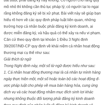
bắt buộc phải đăng ký hay không. Có người cho rằng quy
mô nhỏ thì không cần thủ tục pháp lý; có người lại lo ngại
rằng không đăng ký sẽ bị xử phạt. Bài viết này sẽ giúp bạn
hiểu rõ hơn về các quy định pháp luật liên quan, những
trường hợp cá nhân buộc phải đăng ký kinh doanh, ai
được miễn đăng ký, và hậu quả có thể xảy ra nếu vi phạm.
Căn cứ theo quy định tại khoản 1 Điều 3 Nghị định
39/2007/NĐ-CP quy định về khái niệm cá nhân hoạt động
thương mại cụ thể như sau:
Giải thích từ ngữ
Trong Nghị định này, một số từ ngữ đ­ược hiểu nh­ư sau:
1. Cá nhân hoạt động th­ương mại là cá nhân tự mình hàng
ngày thực hiện một, một số hoặc toàn bộ các hoạt động đ­
ược pháp luật cho phép về mua bán hàng hóa, cung ứng
dịch vụ và các hoạt động nhằm mục đích sinh lợi khác
như­ng không thuộc đối t­ượng phải đăng ký kinh doanh