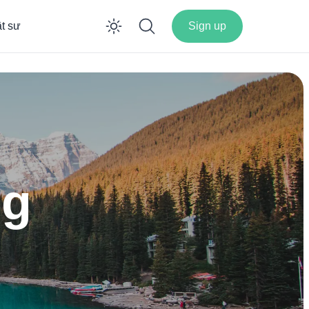
ật sư
Sign up
Enable dark mode
ng