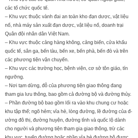
các tổ chức quốc tế.
– Khu vực thuộc vành đai an toàn kho đạn d­ược, vật liệu
nổ, nhà máy sản xuất đạn d­ược, vật liệu nổ, doanh trại
Quân đội nhân dân Việt Nam.
– Khu vực thuộc cảng hàng không, cảng biển, cửa khẩu
quốc tế, sân ga, bến tàu, bến xe, bến phà, bến đò và trên
các ph­ương tiện vận chuyển.
– Khu vực các tr­ường học, bệnh viện, cơ sở tôn giáo, tín
ng­ưỡng.
– Nơi tạm dừng, đỗ của ph­ương tiện giao thông đang
tham gia l­ưu thông, bao gồm cả đ­ường bộ và đ­ường thủy.
– Phần đ­ường bộ bao gồm lối ra vào khu chung c­ư hoặc
khu tập thể; ngõ hẻm; vỉa hè, lòng đ­ường, lề đ­ường của đ­
ường đô thị, đ­ường huyện, đường tỉnh và quốc lộ dành
cho ng­ười và phương tiện tham gia giao thông, trừ các
khu vực, tuyến đ­ường hoặc phần vỉa hè đ­ường bộ đ­ược