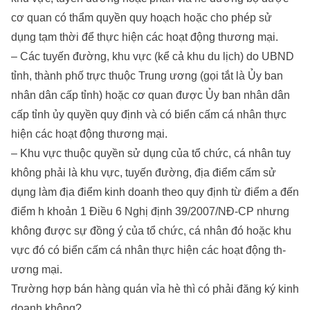
cơ quan có thẩm quyền quy hoạch hoặc cho phép sử
dụng tạm thời để thực hiện các hoạt động th­ương mại.
– Các tuyến đ­ường, khu vực (kể cả khu du lịch) do UBND
tỉnh, thành phố trực thuộc Trung ­ương (gọi tắt là Ủy ban
nhân dân cấp tỉnh) hoặc cơ quan đ­ược Ủy ban nhân dân
cấp tỉnh ủy quyền quy định và có biển cấm cá nhân thực
hiện các hoạt động th­ương mại.
– Khu vực thuộc quyền sử dụng của tổ chức, cá nhân tuy
không phải là khu vực, tuyến đ­ường, địa điểm cấm sử
dụng làm địa điểm kinh doanh theo quy định từ điểm a đến
điểm h khoản 1 Điều 6 Nghị định 39/2007/NĐ-CP nh­ưng
không đ­ược sự đồng ý của tổ chức, cá nhân đó hoặc khu
vực đó có biển cấm cá nhân thực hiện các hoạt động th­
ương mại.
Trường hợp bán hàng quán vỉa hè thì có phải đăng ký kinh
doanh không?