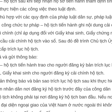
 hộ tịch sau khi tiếp nhận hộ sơ tiến hành thẩm định tí
 thực hiện các công việc theo luật định.
hù hợp với các quy định của pháp luật dân sự, pháp luật
hì công chức tư pháp – hộ tịch tiến hành ghi nội dung cả
ải chính (chỉ áp dụng đổi với Giấy khai sinh, Giấy chứng 
cầu cải chính hộ tịch vào sổ. Sau đó đề trình Chủ tịch 
p trích lục hộ tịch.
ả và gửi thông báo:
 hộ tịch tiến hành trao cho người đăng ký bản trích lục 
 Giấy khai sinh cho người đăng ký cải chính hộ tịch.
n thông báo và bản sao trích lục hộ tịch sau khi thực hi
n nhân dân nơi đăng ký hộ tịch trước đây của công dân 
 tịch không phải tại nơi đăng ký hộ tịch ban đầu. Nếu nơ
đại diện ngoại giao của Việt Nam ở nước ngoài thì không