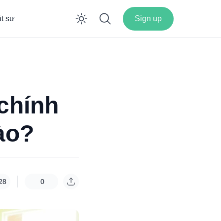
ật sư
Sign up
Enable dark mode
chính
ào?
28
0