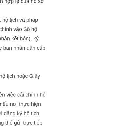
nh hợp lệ của hồ sơ
 hộ tịch và pháp
i chính vào Sổ hộ
nhận kết hôn), ký
Ủy ban nhân dân cấp
hộ tịch hoặc Giấy
ện việc cải chính hộ
nếu nơi thực hiện
i đăng ký hộ tịch
 thể gửi trực tiếp