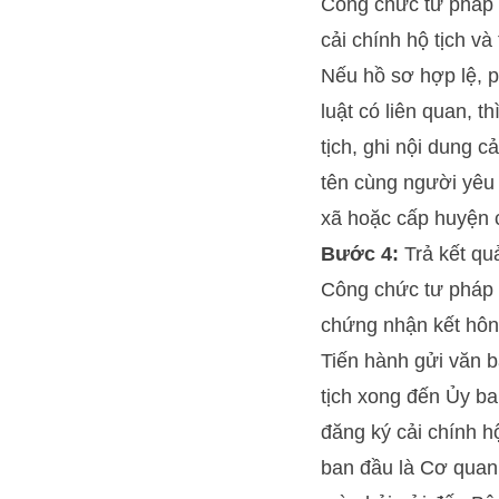
Công chức tư pháp –
cải chính hộ tịch và
Nếu hồ sơ hợp lệ, p
luật có liên quan, t
tịch, ghi nội dung c
tên cùng người yêu 
xã hoặc cấp huyện cấ
Bước 4:
Trả kết qu
Công chức tư pháp –
chứng nhận kết hôn,
Tiến hành gửi văn bả
tịch xong đến Ủy ba
đăng ký cải chính hộ
ban đầu là Cơ quan 