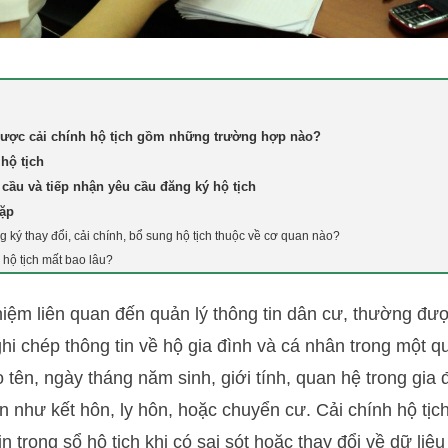
ược cải chính hộ tịch gồm những trường hợp nào?
 hộ tịch
cầu và tiếp nhận yêu cầu đăng ký hộ tịch
gặp
ký thay đổi, cải chính, bổ sung hộ tịch thuộc về cơ quan nào?
 hộ tịch mất bao lâu?
 niệm liên quan đến quản lý thông tin dân cư, thường đư
ghi chép thông tin về hộ gia đình và cá nhân trong một 
 tên, ngày tháng năm sinh, giới tính, quan hệ trong gia 
n như kết hôn, ly hôn, hoặc chuyển cư. Cải chính hộ tịch
in trong sổ hộ tịch khi có sai sót hoặc thay đổi về dữ li