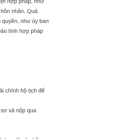
 lợi hợp pháp, như
g hôn nhân. Quá
m quyền, như ủy ban
bảo tính hợp pháp
i chính hộ tịch để
ồ sơ và nộp qua