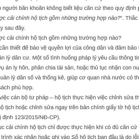
u người băn khoăn không biết liệu căn cứ theo quy định 
ợc cải chính hộ tịch gồm những trường hợp nào?
“. Thắ
y sau đây.
c cải chính hộ tịch gồm những trường hợp nào?
à cần thiết để bảo vệ quyền lợi của công dân và đảm bảo 
n lý dân cư. Một số tình huống pháp lý yêu cầu thông tin
ụ án ly hôn, phân chia tài sản, hoặc thủ tục nhận con nu
uản lý dân số và thống kê, giúp cơ quan nhà nước có th
sách phù hợp.
 việc cán bộ tư pháp – hộ tịch thực hiện việc chỉnh sửa 
 tịch hoặc chỉnh sửa ngay trên bản chính giấy tờ hộ tịch
ị định 123/2015/NĐ-CP).
tục cải chính hộ tịch chỉ được thực hiện khi có đủ căn c
á trình xác nhận hoặc ghi vào Sổ hộ tịch ban đầu là do l