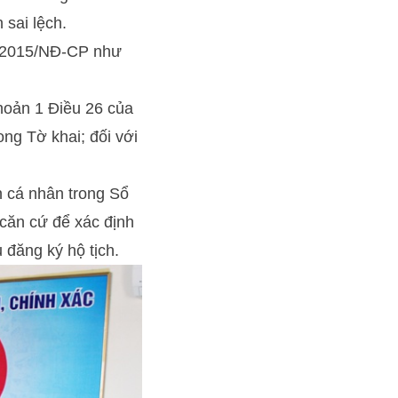
 sai lệch.
23/2015/NĐ-CP như
Khoản 1 Điều 26 của
ong Tờ khai; đối với
in cá nhân trong Sổ
 căn cứ để xác định
 đăng ký hộ tịch.