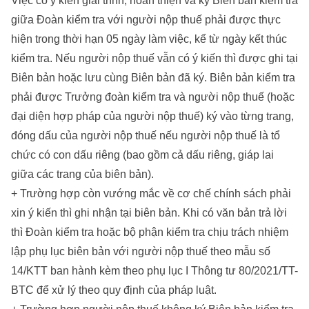
Việc có ý kiến giải trình, hoàn thiện và ký Biên bản kiểm tra
giữa Đoàn kiểm tra với người nộp thuế phải được thực
hiện trong thời hạn 05 ngày làm việc, kể từ ngày kết thúc
kiểm tra. Nếu người nộp thuế vẫn có ý kiến thì được ghi tại
Biên bản hoặc lưu cùng Biên bản đã ký. Biên bản kiểm tra
phải được Trưởng đoàn kiểm tra và người nộp thuế (hoặc
đại diện hợp pháp của người nộp thuế) ký vào từng trang,
đóng dấu của người nộp thuế nếu người nộp thuế là tổ
chức có con dấu riêng (bao gồm cả dấu riêng, giáp lai
giữa các trang của biên bản).
+ Trường hợp còn vướng mắc về cơ chế chính sách phải
xin ý kiến thì ghi nhận tại biên bản. Khi có văn bản trả lời
thì Đoàn kiểm tra hoặc bộ phận kiểm tra chịu trách nhiệm
lập phụ lục biên bản với người nộp thuế theo mẫu số
14/KTT ban hành kèm theo phụ lục I Thông tư 80/2021/TT-
BTC để xử lý theo quy định của pháp luật.