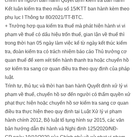
chính thì người ban hành Quyết định kiểm tra ban hành
Kết luận kiểm tra theo mẫu số 15/KTT ban hành kèm theo
phụ lục I Thông tư 80/2021/TT-BTC.
+ Trường hợp qua kiểm tra thuế mà phát hiện hành vi vi
phạm về thuế có dấu hiệu trốn thuế, gian lận về thuế thì
trong thời hạn 05 ngày làm việc kể từ ngày kết thúc kiểm
tra, đoàn kiểm tra có trách nhiệm báo cáo Thủ trưởng cơ
quan thuế để xem xét tiến hành thanh tra hoặc chuyển hồ
sơ kiểm tra sang cơ quan điều tra theo quy định của pháp
luật.
Trình tự, thủ tục và thời hạn ban hành Quyết định xử lý vi
phạm về thuế, chuyển hồ sơ đến người có thẩm quyền xử
phạt thực hiện hoặc chuyển hồ sơ kiểm tra sang cơ quan
điều tra thực hiện theo quy định tại Luật Xử lý vi phạm
hành chính 2012, Bộ luật tố tụng hình sự 2015, các văn
bản hướng dẫn thi hành và Nghị định 125/2020/NĐ-