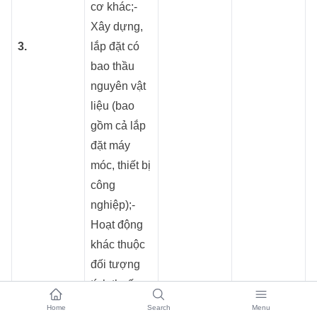
cơ khác;-
Xây dựng,
3.
lắp đặt có
bao thầu
nguyên vật
liệu (bao
gồm cả lắp
đặt máy
móc, thiết bị
công
nghiệp);-
Hoạt động
khác thuộc
đối tượng
tính thuế
GTGT theo
Home
Search
Menu