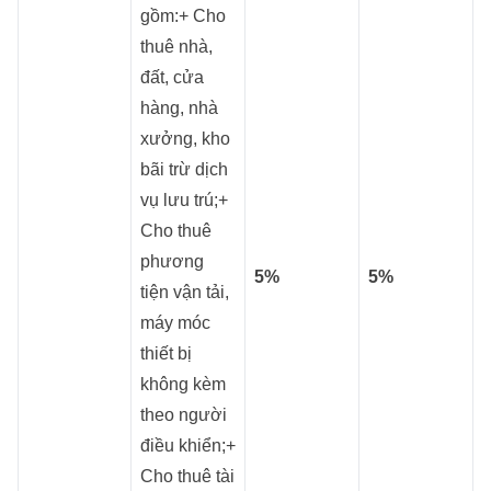
gồm:+ Cho
thuê nhà,
đất, cửa
hàng, nhà
xưởng, kho
bãi trừ dịch
vụ lưu trú;+
Cho thuê
phương
5%
5%
tiện vận tải,
máy móc
thiết bị
không kèm
theo người
điều khiển;+
Cho thuê tài