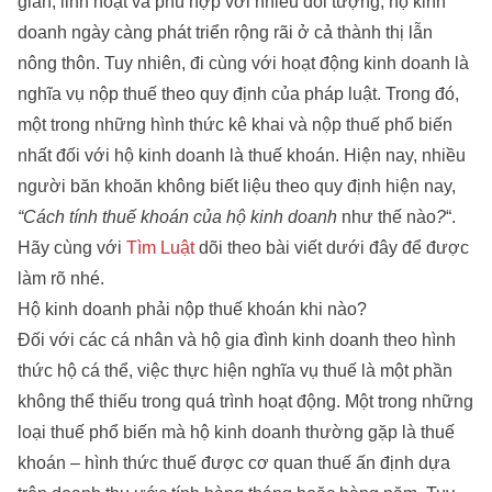
giản, linh hoạt và phù hợp với nhiều đối tượng, hộ kinh
doanh ngày càng phát triển rộng rãi ở cả thành thị lẫn
nông thôn. Tuy nhiên, đi cùng với hoạt động kinh doanh là
nghĩa vụ nộp thuế theo quy định của pháp luật. Trong đó,
một trong những hình thức kê khai và nộp thuế phổ biến
nhất đối với hộ kinh doanh là thuế khoán. Hiện nay, nhiều
người băn khoăn không biết liệu theo quy định hiện nay,
“Cách tính thuế khoán của hộ kinh doanh
như thế nào
?
“.
Hãy cùng với
Tìm Luật
dõi theo bài viết dưới đây để được
làm rõ nhé.
Hộ kinh doanh phải nộp thuế khoán khi nào?
Đối với các cá nhân và hộ gia đình kinh doanh theo hình
thức hộ cá thể, việc thực hiện nghĩa vụ thuế là một phần
không thể thiếu trong quá trình hoạt động. Một trong những
loại thuế phổ biến mà hộ kinh doanh thường gặp là thuế
khoán – hình thức thuế được cơ quan thuế ấn định dựa