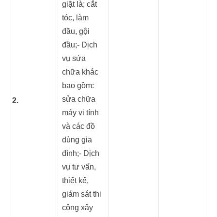
giặt là; cắt
tóc, làm
đầu, gội
đầu;- Dịch
vụ sửa
chữa khác
bao gồm:
sửa chữa
2.
máy vi tính
và các đồ
dùng gia
đình;- Dịch
vụ tư vấn,
thiết kế,
giám sát thi
công xây