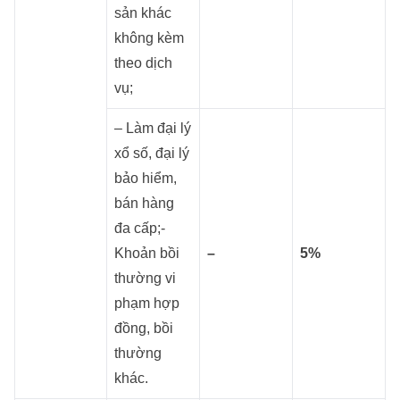
sản khác
không kèm
theo dịch
vụ;
– Làm đại lý
xổ số, đại lý
bảo hiểm,
bán hàng
đa cấp;-
Khoản bồi
–
5%
thường vi
phạm hợp
đồng, bồi
thường
khác.