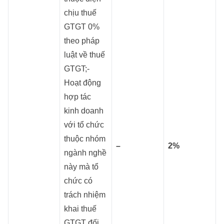
chịu thuế
GTGT 0%
theo pháp
luật về thuế
GTGT;-
Hoạt động
hợp tác
kinh doanh
với tổ chức
thuộc nhóm
–
2%
ngành nghề
này mà tổ
chức có
trách nhiệm
khai thuế
GTGT đối