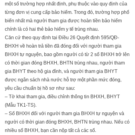
một số trường hợp nhất định, phụ thuộc vào quy định của
từng đơn vị cung cấp bảo hiểm. Trong đó, trường hợp phổ
biến nhất mà người tham gia được hoàn tiền bảo hiểm
chính là có hai thẻ bảo hiểm y tế trùng nhau.
Căn cứ theo quy định tại Điều 26 Quyết định 595/QĐ-
BHXH về hoàn trả tiền đã đóng đối với người tham gia
BHXH tự nguyện, bao gồm người có từ 2 sổ BHXH trở lên
có thời gian đóng BHXH, BHTN trùng nhau, người tham
gia BHYT theo hộ gia đình, và người tham gia BHYT
được ngân sách nhà nước hỗ trợ một phần mức đóng,
yêu cầu chuẩn bị hồ sơ như sau:
– Tờ khai tham gia, điều chỉnh thông tin BHXH, BHYT
(Mẫu TK1-TS).
– Sổ BHXH đối với người tham gia BHXH tự nguyện và
người có thời gian đóng BHXH, BHTN trùng nhau. Nếu có
nhiều sổ BHXH, bạn cần nộp tất cả các sổ.