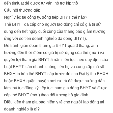
đến timluat để được tư vấn, hỗ trợ kịp thời.
Câu hỏi thường gặp
Nghỉ việc tại công ty, đóng tiếp BHYT thế nào?
Thẻ BHYT đã cấp cho người lao động chỉ có giá trị sử
dụng đến hết ngày cuối cùng của tháng báo giảm (tương
ứng với số tiền doanh nghiệp đã đóng BHYT).
Để tránh gián đoạn tham gia BHYT quá 3 tháng, ảnh
hưởng đến thời điểm có giá trị sử dụng của thẻ (mới) và
quyền lợi tham gia BHYT 5 năm liên tục theo quy định của
Luật BHYT, cần nhanh chóng liên hệ và cung cấp mã số
BHXH in trên thẻ BHYT cấp trước đó cho Đại lý thu BHXH
hoặc BHXH quận, huyện nơi cư trú để được hướng dẫn
làm thủ tục đăng ký tiếp tục tham gia đóng BHYT và được
cấp thẻ BHYT (mới) theo đối tượng hộ gia đình.
Điều kiện tham gia bảo hiểm y tế cho người lao động tại
doanh nghiệp là gì?