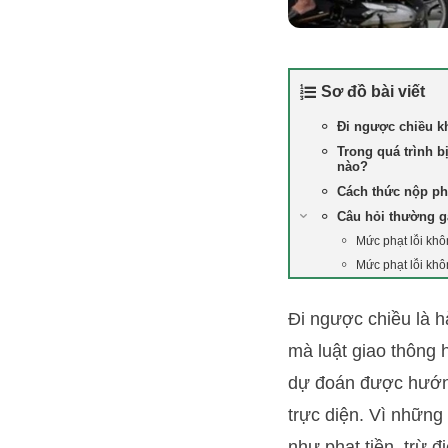
Sơ đồ bài viết
Đi ngược chiều k
Trong quá trình b
nào?
Cách thức nộp ph
Câu hỏi thường 
Mức phạt lỗi khô
Mức phạt lỗi khô
Đi ngược chiều là 
mà luật giao thông 
dự đoán được hướng
trực diện. Vì những
như phạt tiền, trừ 