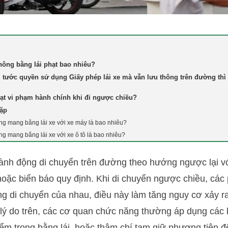
hông bằng lái phạt bao nhiêu?
ị tước quyền sử dụng Giấy phép lái xe mà vẫn lưu thông trên đường thì 
ạt vi phạm hành chính khi đi ngược chiều?
gặp
ng mang bằng lái xe với xe máy là bao nhiêu?
ng mang bằng lái xe với xe ô tô là bao nhiêu?
hành động di chuyển trên đường theo hướng ngược lại v
hoặc biển báo quy định. Khi di chuyển ngược chiều, cá
 di chuyển của nhau, điều này làm tăng nguy cơ xảy ra
 lý do trên, các cơ quan chức năng thường áp dụng các 
điểm trong bằng lái, hoặc thậm chí tạm giữ phương tiện