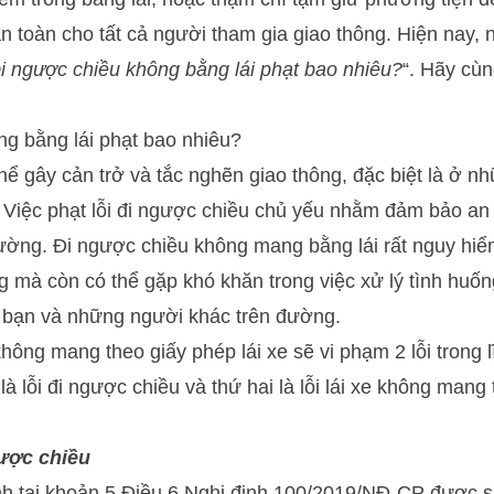
n toàn cho tất cả người tham gia giao thông. Hiện nay,
i ngược chiều không bằng lái phạt bao nhiêu?
“. Hãy cù
ng bằng lái phạt bao nhiêu?
hể gây cản trở và tắc nghẽn giao thông, đặc biệt là ở 
Việc phạt lỗi đi ngược chiều chủ yếu nhằm đảm bảo an 
n đường. Đi ngược chiều không mang bằng lái rất nguy hiể
g mà còn có thể gặp khó khăn trong việc xử lý tình huố
 bạn và những người khác trên đường.
hông mang theo giấy phép lái xe sẽ vi phạm 2 lỗi trong 
à lỗi đi ngược chiều và thứ hai là lỗi lái xe không mang 
gược chiều
nh tại khoản 5 Điều 6 Nghị định 100/2019/NĐ-CP được s