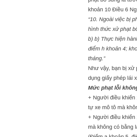
khoản 10 Điều 6 Ng
“10. Ngoài việc bị p
hình thức xử phạt b
b) b) Thực hiện hành
điểm h khoản 4; kho
tháng.”
Như vậy, bạn bị xử
dụng giấy phép lái 
Mức phạt lỗi không
+ Người điều khiển 
tự xe mô tô mà khôn
+ Người điều khiển 
mà không có bằng lá
(Điểm a khoản 5, đ