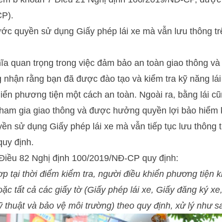
CP).
tước quyền sử dụng Giấy phép lái xe mà vẫn lưu thông tr
hĩa quan trọng trong việc đảm bảo an toàn giao thông và
 nhận rằng bạn đã được đào tạo và kiểm tra kỹ năng lá
iển phương tiện một cách an toàn. Ngoài ra, bằng lái cũ
ham gia giao thông và được hưởng quyền lợi bảo hiểm k
ền sử dụng Giấy phép lái xe mà vẫn tiếp tục lưu thông 
quy định.
 Điều 82 Nghị định 100/2019/NĐ-CP quy định:
ợp tại thời điểm kiểm tra, người điều khiển phương tiện k
ặc tất cả các giấy tờ (Giấy phép lái xe, Giấy đăng ký x
ỹ thuật và bảo vệ môi trường) theo quy định, xử lý như s