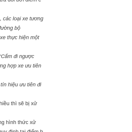
, các loại xe tương
 đường bộ
 xe thực hiện một
 “Cấm đi ngược
ờng hợp xe ưu tiên
n hiệu ưu tiên đi
iều thì sẽ bị xử
ụng hình thức xử
quy định tại điểm b