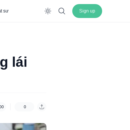
ật sư
Sign up
Enable dark mode
 lái
00
0