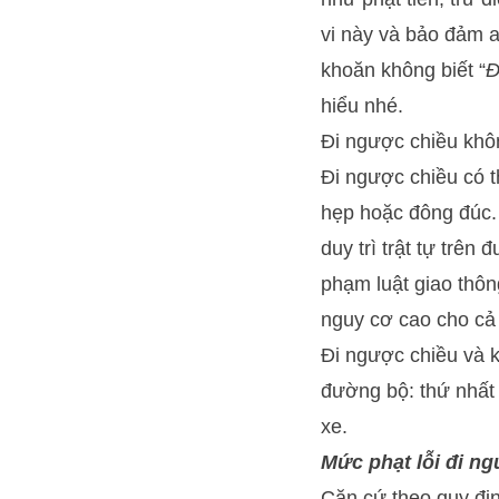
vi này và bảo đảm a
khoăn không biết “
Đ
hiểu nhé.
Đi ngược chiều khô
Đi ngược chiều có t
hẹp hoặc đông đúc. 
duy trì trật tự trê
phạm luật giao thôn
nguy cơ cao cho cả
Đi ngược chiều và k
đường bộ: thứ nhất l
xe.
Mức phạt lỗi đi n
Căn cứ theo quy đị