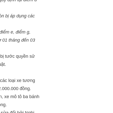
còn bị áp dụng các
 điểm e, điểm g,
ừ 01 tháng đến 03
 bị tước quyền sử
ật.
các loại xe tương
 2.000.000 đồng.
ên, xe mô tô ba bánh
ồng.
sửa đổi bởi Nghị