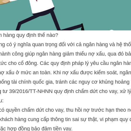
n hàng quy định thế nào?
g có ý nghĩa quan trọng đối với cả ngân hàng và hệ thốn
hành công giúp ngân hàng giảm thiểu nợ xấu, qua đó bả
 tức cho cổ đông. Các quy định pháp lý yêu cầu ngân hàn
ệ nợ xấu ở mức an toàn. Khi nợ xấu được kiểm soát, ng
hống tài chính quốc gia, tránh các nguy cơ khủng hoảng 
 tư 39/2016/TT-NHNN quy định chấm dứt cho vay, xử lý 
au:
có quyền chấm dứt cho vay, thu hồi nợ trước hạn theo n
 khách hàng cung cấp thông tin sai sự thật, vi phạm quy 
oặc hợp đồng bảo đảm tiền vay.