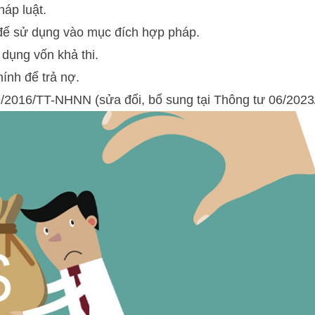
háp luật.
để sử dụng vào mục đích hợp pháp.
dụng vốn khả thi.
hính để trả nợ.
9/2016/TT-NHNN (sửa đổi, bổ sung tại Thông tư 06/20