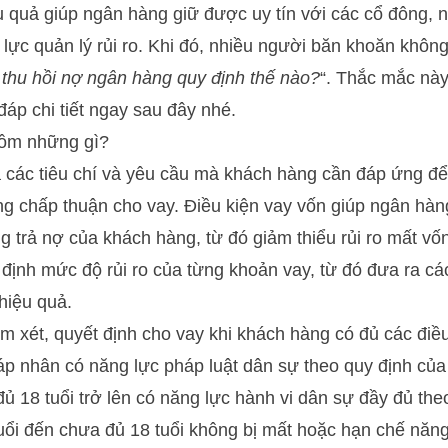
u quả giúp ngân hàng giữ được uy tín với các cổ đông, 
lực quản lý rủi ro. Khi đó, nhiều người băn khoăn không 
 thu hồi nợ ngân hàng quy định thế nào?
“. Thắc mắc này
đáp chi tiết ngay sau đây nhé.
gồm những gì?
là các tiêu chí và yêu cầu mà khách hàng cần đáp ứng 
ng chấp thuận cho vay. Điều kiện vay vốn giúp ngân hà
ng trả nợ của khách hàng, từ đó giảm thiểu rủi ro mất vố
định mức độ rủi ro của từng khoản vay, từ đó đưa ra cá
 hiệu quả.
m xét, quyết định cho vay khi khách hàng có đủ các điều
p nhân có năng lực pháp luật dân sự theo quy định của
đủ 18 tuổi trở lên có năng lực hành vi dân sự đầy đủ th
tuổi đến chưa đủ 18 tuổi không bị mất hoặc hạn chế năng