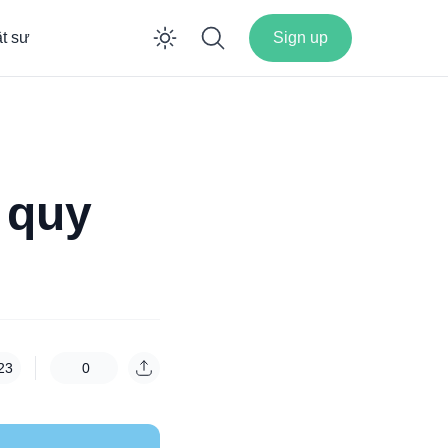
ật sư
Sign up
Enable dark mode
 quy
23
0