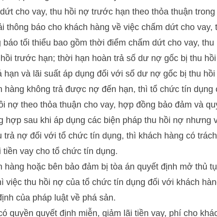
dứt cho vay, thu hồi nợ trước hạn theo thỏa thuận trong
ải thông báo cho khách hàng về việc chấm dứt cho vay, 
 báo tối thiểu bao gồm thời điểm chấm dứt cho vay, thu 
hồi trước hạn; thời hạn hoàn trả số dư nợ gốc bị thu hồi
hạn và lãi suất áp dụng đối với số dư nợ gốc bị thu hồi
 hàng không trả được nợ đến hạn, thì tổ chức tín dụng
ồi nợ theo thỏa thuận cho vay, hợp đồng bảo đảm và quy
ng hợp sau khi áp dụng các biện pháp thu hồi nợ nhưng 
trả nợ đối với tổ chức tín dụng, thì khách hàng có trách
 tiền vay cho tổ chức tín dụng.
 hàng hoặc bên bảo đảm bị tòa án quyết định mở thủ t
hì việc thu hồi nợ của tổ chức tín dụng đối với khách h
định của pháp luật về phá sản.
có quyền quyết định miễn, giảm lãi tiền vay, phí cho kh