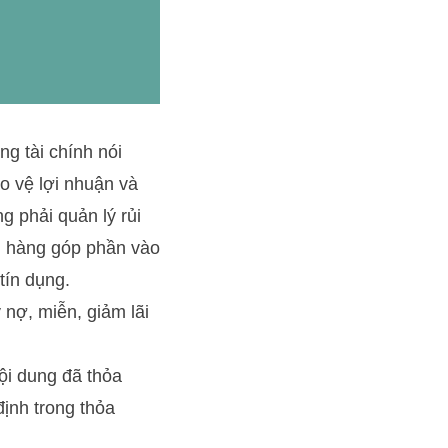
g tài chính nói
o vệ lợi nhuận và
g phải quản lý rủi
ân hàng góp phần vào
tín dụng.
nợ, miễn, giảm lãi
ội dung đã thỏa
định trong thỏa