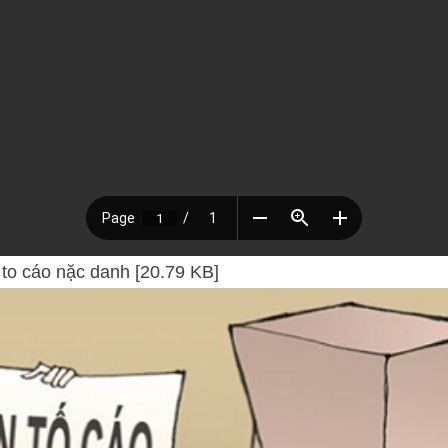
o cáo nặc danh [20.79 KB]