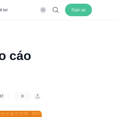
ật sư
Sign up
Enable dark mode
o cáo
87
0