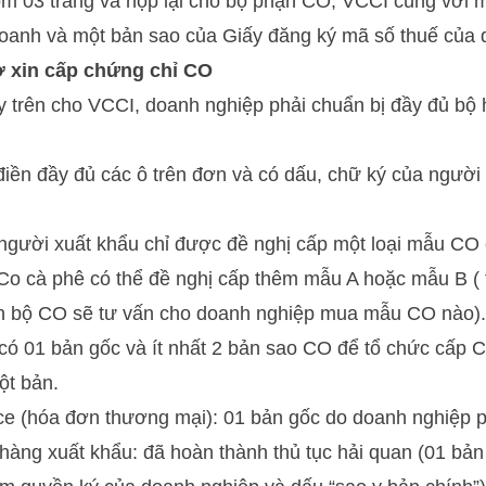
 03 trang và nộp lại cho bộ phận CO, VCCI cùng với 
doanh và một bản sao của Giấy đăng ký mã số thuế của 
 xin cấp chứng chỉ CO
y trên cho VCCI, doanh nghiệp phải chuẩn bị đầy đủ bộ
điền đầy đủ các ô trên đơn và có dấu, chữ ký của người
gười xuất khẩu chỉ được đề nghị cấp một loại mẫu CO 
Co cà phê có thể đề nghị cấp thêm mẫu A hoặc mẫu B ( 
n bộ CO sẽ tư vấn cho doanh nghiệp mua mẫu CO nào).
ó 01 bản gốc và ít nhất 2 bản sao CO để tổ chức cấp 
ột bản.
ce (hóa đơn thương mại): 01 bản gốc do doanh nghiệp p
hàng xuất khẩu: đã hoàn thành thủ tục hải quan (01 bản