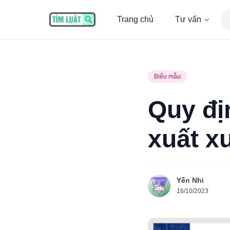
Trang chủ
Tư vấn
Biểu mẫu
Quy đị
xuất x
Yến Nhi
16/10/2023