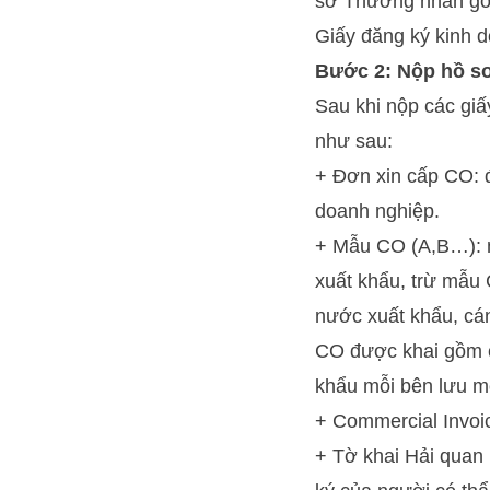
sơ Thương nhân gồm
Giấy đăng ký kinh 
Bước 2: Nộp hồ sơ
Sau khi nộp các giấ
như sau:
+ Đơn xin cấp CO: 
doanh nghiệp.
+ Mẫu CO (A,B…): n
xuất khẩu, trừ mẫu 
nước xuất khẩu, cá
CO được khai gồm c
khẩu mỗi bên lưu m
+ Commercial Invoi
+ Tờ khai Hải quan 