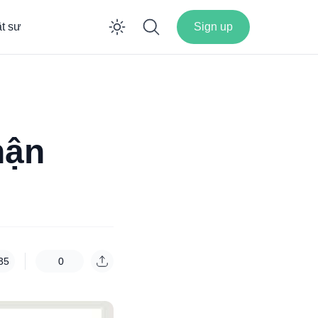
ật sư
Sign up
Enable dark mode
hận
35
0