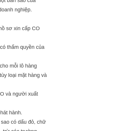
một bản sao của
doanh nghiệp.
 hồ sơ xin cấp CO
 có thẩm quyền của
cho mỗi lô hàng
tùy loại mặt hàng và
CO và người xuất
hát hành.
 sao có dấu đỏ, chữ