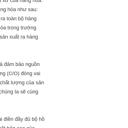
t xứ của hàng hoá.
àng hóa như sau:
 ra toàn bộ hàng
hóa trong trường
sản xuất ra hàng
 và đảm bảo nguồn
ng (C/O) đóng vai
 chất lượng của sản
 chúng ta sẽ cùng
i điền đầy đủ bộ hồ