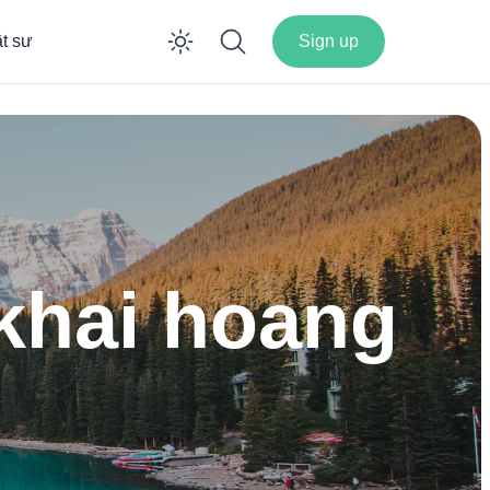
ật sư
Sign up
Enable dark mode
 khai hoang