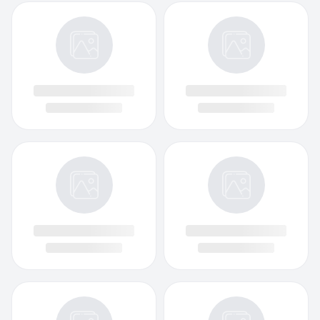
Luật hôn nhân
Giới thiệu
Luật sở hữu trí tuệ
Điều khoản chung
Luật bảo hiểm xã hội
Chính sách bảo mật
Luật nghĩa vụ quân sự
Liên hệ
Văn bản & Biểu mẫu
Mẫu đơn
Mẫu hợp đồng
Bộ luật
Quyết định
Văn bản hợp nhất
Tìm hiểu pháp luật
Tìm hiểu kiến thức Pháp Luật Việt Nam 2023