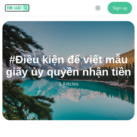
Sign up
Enable dar
#
Điều kiện để viết mẫu
giấy ủy quyền nhận tiền
1 Articles