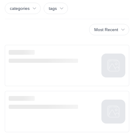
categories
tags
Most Recent
Response not successful: Received status code 500
Nothing we found!