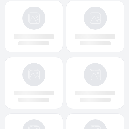
Luật hôn nhân
Giới thiệu
Luật sở hữu trí tuệ
Điều khoản chung
Luật bảo hiểm xã hội
Chính sách bảo mật
Luật nghĩa vụ quân sự
Liên hệ
Văn bản & Biểu mẫu
Mẫu đơn
Mẫu hợp đồng
Bộ luật
Quyết định
Văn bản hợp nhất
Tìm hiểu pháp luật
Tìm hiểu kiến thức Pháp Luật Việt Nam 2023