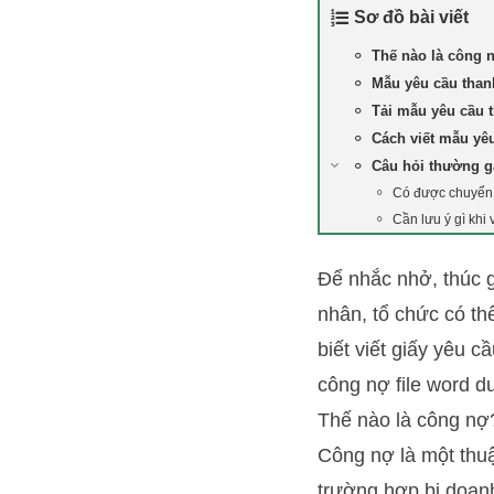
Sơ đồ bài viết
Thế nào là công 
Mẫu yêu cầu than
Tải mẫu yêu cầu t
Cách viết mẫu yê
Câu hỏi thường 
Có được chuyển 
Cần lưu ý gì khi
Để nhắc nhở, thúc 
nhân, tổ chức có t
biết viết giấy yêu 
công nợ file word dư
Thế nào là công nợ
Công nợ là một thuậ
trường hợp bị doan