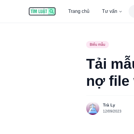
Trang chủ
Tư vấn
Biểu mẫu
Tải mẫ
nợ fil
Trà Ly
12/09/2023