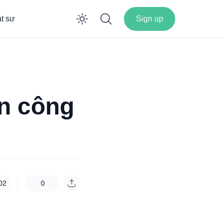
ật sư
Sign up
Enable dark mode
án công
02
0