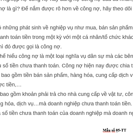
nợ là gì? Để nắm được rõ hơn về công nợ, hãy theo dõi
ó những phát sinh về nghiệp vụ như mua, bán sản phẩm 
anh toán tiền trong một kỳ với một cá nhân/tổ chức khác,
hì đó được gọi là công nợ.
thể hiểu công nợ là một loại nghĩa vụ dân sự mà các bên
 số tiền chưa thanh toán. Công nợ hiện nay được chia t
: bao gồm tiền bán sản phẩm, hàng hóa, cung cấp dịch 
ợc tiền,…
 bao gồm khoản phải trả cho nhà cung cấp về vật tư, cô
ng hóa, dịch vụ…mà doanh nghiệp chưa thanh toán tiền.
à số tiền chưa thanh toán của doanh nghiệp mà doanh n