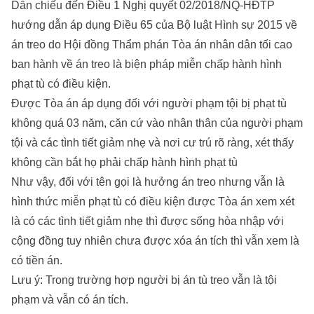
Dẫn chiếu đến Điều 1 Nghị quyết 02/2018/NQ-HĐTP
hướng dẫn áp dụng Điều 65 của Bộ luật Hình sự 2015 về
án treo do Hội đồng Thẩm phán Tòa án nhân dân tối cao
ban hành về án treo là biện pháp miễn chấp hành hình
phạt tù có điều kiện.
Được Tòa án áp dụng đối với người phạm tội bị phạt tù
không quá 03 năm, căn cứ vào nhân thân của người phạm
tội và các tình tiết giảm nhẹ và nơi cư trú rõ ràng, xét thấy
không cần bắt họ phải chấp hành hình phạt tù
Như vậy, đối với tên gọi là hưởng án treo nhưng vẫn là
hình thức miễn phạt tù có điều kiện được Tòa án xem xét
là có các tình tiết giảm nhẹ thì được sống hòa nhập với
cộng đồng tuy nhiên chưa được xóa án tích thì vẫn xem là
có tiền án.
Lưu ý: Trong trường hợp người bị án tù treo vẫn là tội
phạm và vẫn có án tích.