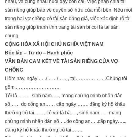
nhau, và cùng nhau nuôi dạy con cái. Việc phân chia tài
sản riêng giúp bảo vệ quyền sở hữu của mỗi bên. Nếu một
trong hai vợ chồng có tài sản đáng giá, việc xác định rõ tài
sản riêng giúp tránh tình trạng tài sản bị coi là tài sản
chung.
CỘNG HÒA XÃ HỘI CHỦ NGHĨA VIỆT NAM
Độc lập – Tự do – Hạnh phúc
VĂN BẢN CAM KẾT VỀ TÀI SẢN RIÊNG CỦA VỢ
CHỒNG
Hôm nay, ngày …../……/……, tại……………….Chúng tôi
gồm:………………………
Tôi là…….., sinh năm….., mang chứng minh nhân dân
số…… do công an…… cấp ngày ……, đăng ký hộ khẩu
thường trú tại……, có vợ là bà…., sinh năm….., mang
chứng minh nhân dân số…..do công an…..cấp ngày…..,
đăng ký hộ khẩu thường trú tại……..