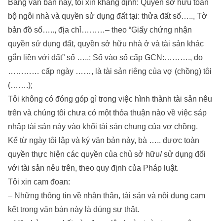
Bằng văn bản này, tôi xin khẳng định: Quyền sở hữu toàn
bộ ngôi nhà và quyền sử dụng đất tại: thửa đất số….., Tờ
bản đồ số….., địa chỉ………– theo “Giấy chứng nhận
quyền sử dụng đất, quyền sở hữu nhà ở và tài sản khác
gắn liền với đất” số …..; Số vào sổ cấp GCN:………., do
………… cấp ngày ……, là tài sản riêng của vợ (chồng) tôi
(…….);
Tôi không có đóng góp gì trong việc hình thành tài sản nêu
trên và chúng tôi chưa có một thỏa thuận nào về việc sáp
nhập tài sản này vào khối tài sản chung của vợ chồng.
Kể từ ngày tôi lập và ký văn bản này, bà ….. được toàn
quyền thực hiện các quyền của chủ sở hữu/ sử dụng đối
với tài sản nêu trên, theo quy định của Pháp luật.
Tôi xin cam đoan:
– Những thông tin về nhân thân, tài sản và nội dung cam
kết trong văn bản này là đúng sự thật.