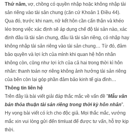
Thứ năm,
vợ, chồng có quyền nhập hoặc không nhập tài
sản riêng vào tài sản chung (căn cứ Khoản 1 Điều 44).
Qua đó, trước khi nam, nữ kết hôn cần cẩn thận và khéo
léo trong việc xác định sẽ áp dụng chế độ tài sản nào, xác
định đâu là tài sản chung, đâu là tài sản riêng, có nhập hay
không nhập tài sản riêng vào tài sản chung… Từ đó, đảm
bảo quyền và lợi ích của mình khi quan hệ hôn nhân
không còn, cũng như lợi ích của cả hai trong thời kì hôn
nhân: thanh toán nợ riêng không ảnh hưởng tài sản riêng
của bên còn lại góp phần đảm bảo kinh tế gia đình…
Thông tin liên hệ
Trên đây là bài viết giải đáp thắc mắc về vấn đề ”
Mẫu văn
bản thỏa thuận tài sản riêng trong thời kỳ hôn nhân
”.
Hy vọng bài viết có ích cho độc giả. Mọi thắc mắc, vướng
mắc xin vui lòng gửi đến timluat để được tư vấn, hỗ trợ kịp
thời.