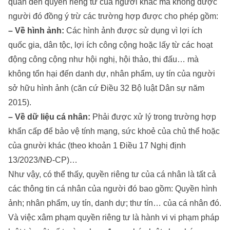
quan đến quyền riêng tư của người khác mà không được
người đó đồng ý trừ các trường hợp được cho phép gồm:
– Về hình ảnh:
Các hình ảnh được sử dụng vì lợi ích
quốc gia, dân tộc, lợi ích công cộng hoặc lấy từ các hoạt
động công cộng như hội nghị, hội thảo, thi đấu… mà
không tổn hại đến danh dự, nhân phẩm, uy tín của người
sở hữu hình ảnh (căn cứ Điều 32 Bộ luật Dân sự năm
2015).
– Về dữ liệu cá nhân:
Phải được xử lý trong trường hợp
khẩn cấp để bảo vệ tính mạng, sức khoẻ của chủ thể hoặc
của gnười khác (theo khoản 1 Điều 17 Nghị định
13/2023/NĐ-CP)…
Như vậy, có thể thấy, quyền riêng tư của cá nhân là tất cả
các thông tin cá nhân của người đó bao gồm: Quyền hình
ảnh; nhân phẩm, uy tín, danh dự; thư tín… của cá nhân đó.
Và việc xâm phạm quyền riêng tư là hành vi vi phạm pháp