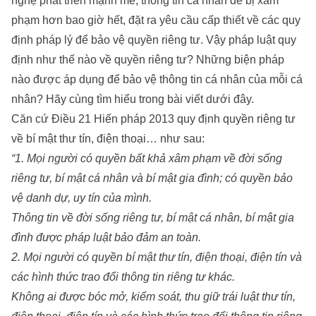
nghệ phát triển mạnh mẽ, thông tin cá nhân dễ bị xâm
phạm hơn bao giờ hết, đặt ra yêu cầu cấp thiết về các quy
định pháp lý để bảo vệ quyền riêng tư. Vậy pháp luật quy
định như thế nào về quyền riêng tư? Những biện pháp
nào được áp dụng để bảo vệ thông tin cá nhân của mỗi cá
nhân? Hãy cùng tìm hiểu trong bài viết dưới đây.
Căn cứ Điều 21 Hiến pháp 2013 quy định quyền riêng tư
về bí mật thư tín, điện thoại… như sau:
“1. Mọi người có quyền bất khả xâm phạm về đời sống
riêng tư, bí mật cá nhân và bí mật gia đình; có quyền bảo
vệ danh dự, uy tín của mình.
Thông tin về đời sống riêng tư, bí mật cá nhân, bí mật gia
đình được pháp luật bảo đảm an toàn.
2. Mọi người có quyền bí mật thư tín, điện thoại, điện tín và
các hình thức trao đổi thông tin riêng tư khác.
Không ai được bóc mở, kiểm soát, thu giữ trái luật thư tín,