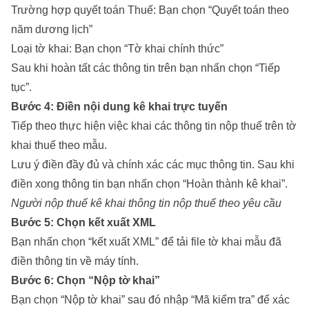
Trường hợp quyết toán Thuế: Bạn chọn “Quyết toán theo
năm dương lịch”
Loại tờ khai: Bạn chọn “Tờ khai chính thức”
Sau khi hoàn tất các thông tin trên bạn nhấn chọn “Tiếp
tục”.
Bước 4: Điền nội dung kê khai trực tuyến
Tiếp theo thực hiện việc khai các thông tin nộp thuế trên tờ
khai thuế theo mẫu.
Lưu ý điền đầy đủ và chính xác các mục thông tin. Sau khi
điền xong thông tin bạn nhấn chọn “Hoàn thành kê khai”.
Người nộp thuế kê khai thông tin nộp thuế theo yêu cầu
Bước 5: Chọn kết xuất XML
Bạn nhấn chọn “kết xuất XML” để tải file tờ khai mẫu đã
điền thông tin về máy tính.
Bước 6: Chọn “Nộp tờ khai”
Bạn chọn “Nộp tờ khai” sau đó nhập “Mã kiểm tra” để xác