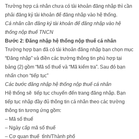
Trường hợp cá nhân chưa có tài khoản đăng nhập thì cần
phải đăng ký tài khoản để đăng nhập vào hệ thống.
Cá nhân cần đăng ký tài khoản để đăng nhập vào hệ
thống nộp thuế TNCN
Bước 2: Đăng nhập hệ thống nộp thuế cá nhân
Trường hợp bạn đã có tài khoản đăng nhập bạn chọn mục
“Đăng nhập” và điền các trường thông tin phù hợp tại
bảng (2) gồm “Mã số thuế và “Mã kiểm tra”. Sau đó bạn
nhấn chọn “tiếp tục”
Các bước đăng nhập hệ thống nộp thuế cá nhân
Hệ thống sẽ tiếp tục chuyển đến trang đăng nhập. Bạn
tiếp tục nhập đầy đủ thông tin cá nhân theo các trường
thông tin tương ứng gồm:
– Mã số thuế
– Ngày cấp mã số thuế
– Cơ quan thuế tỉnh/Thành phố