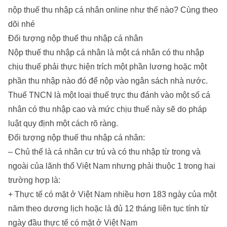
nộp thuế thu nhập cá nhân online như thế nào? Cùng theo
dõi nhé
Đối tượng nộp thuế thu nhập cá nhân
Nộp thuế thu nhập cá nhân là một cá nhân có thu nhập
chịu thuế phải thực hiện trích một phần lương hoặc một
phần thu nhập nào đó để nộp vào ngân sách nhà nước.
Thuế TNCN là một loại thuế trực thu đánh vào một số cá
nhân có thu nhập cao và mức chịu thuế này sẽ do pháp
luật quy định một cách rõ ràng.
Đối tượng nộp thuế thu nhập cá nhân:
– Chủ thể là cá nhân cư trú và có thu nhập từ trong và
ngoài của lãnh thổ Việt Nam nhưng phải thuộc 1 trong hai
trường hợp là:
+ Thực tế có mặt ở Việt Nam nhiều hơn 183 ngày của một
năm theo dương lịch hoặc là đủ 12 tháng liên tục tính từ
ngày đầu thực tế có mặt ở Việt Nam