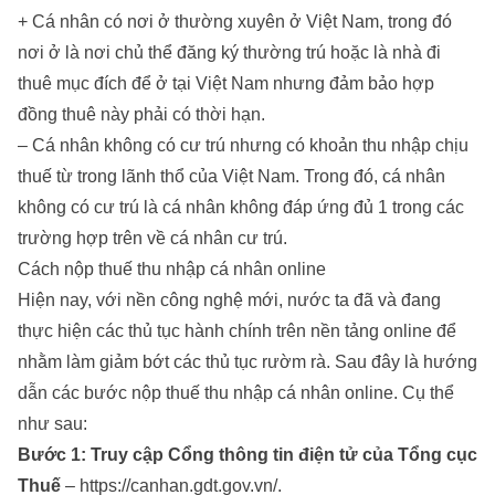
+ Cá nhân có nơi ở thường xuyên ở Việt Nam, trong đó
nơi ở là nơi chủ thể đăng ký thường trú hoặc là nhà đi
thuê mục đích để ở tại Việt Nam nhưng đảm bảo hợp
đồng thuê này phải có thời hạn.
– Cá nhân không có cư trú nhưng có khoản thu nhập chịu
thuế từ trong lãnh thổ của Việt Nam. Trong đó, cá nhân
không có cư trú là cá nhân không đáp ứng đủ 1 trong các
trường hợp trên về cá nhân cư trú.
Cách nộp thuế thu nhập cá nhân online
Hiện nay, với nền công nghệ mới, nước ta đã và đang
thực hiện các thủ tục hành chính trên nền tảng online để
nhằm làm giảm bớt các thủ tục rườm rà. Sau đây là hướng
dẫn các bước nộp thuế thu nhập cá nhân online. Cụ thể
như sau:
Bước 1: Truy cập Cổng thông tin điện tử của Tổng cục
Thuế
– https://canhan.gdt.gov.vn/.