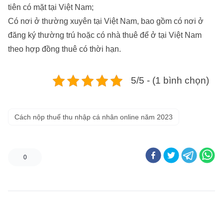
tiên có mặt tại Việt Nam;
Có nơi ở thường xuyên tại Việt Nam, bao gồm có nơi ở
đăng ký thường trú hoặc có nhà thuê để ở tại Việt Nam
theo hợp đồng thuê có thời hạn.
5/5 - (1 bình chọn)
Cách nộp thuế thu nhập cá nhân online năm 2023
0