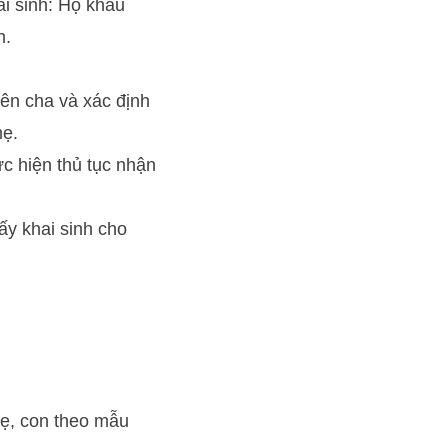
ai sinh: Hộ khẩu
h.
tên cha và xác định
mẹ.
ực hiện thủ tục nhận
y khai sinh cho
mẹ, con theo mẫu