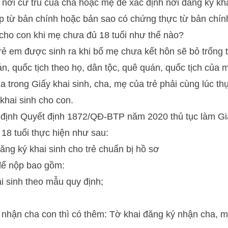
nơi cư trú của cha hoặc mẹ để xác định nơi đăng ký kh
p từ bản chính hoặc bản sao có chứng thực từ bản chín
cho con khi mẹ chưa đủ 18 tuổi như thế nào?
trẻ em được sinh ra khi bố mẹ chưa kết hôn sẽ bỏ trống 
án, quốc tịch theo họ, dân tộc, quê quán, quốc tịch của 
 trong Giấy khai sinh, cha, mẹ của trẻ phải cùng lúc th
khai sinh cho con.
 định Quyết định 1872/QĐ-BTP năm 2020 thủ tục làm Giấ
18 tuổi thực hiện như sau:
ăng ký khai sinh cho trẻ chuẩn bị hồ sơ
để nộp bao gồm:
i sinh theo mẫu quy định;
 nhận cha con thì có thêm: Tờ khai đăng ký nhận cha, 