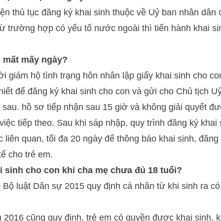
n thủ tục đăng ký khai sinh thuộc về Uỷ ban nhân dân c
ừ trường hợp có yếu tố nước ngoài thì tiến hành khai s
h mất mấy ngày?
 giám hộ tình trạng hôn nhân lập giấy khai sinh cho co
thiết để đăng ký khai sinh cho con và gửi cho Chủ tịch 
sau. hồ sơ tiếp nhận sau 15 giờ và không giải quyết đượ
iệc tiếp theo. Sau khi sáp nhập, quy trình đăng ký khai 
c liên quan, tối đa 20 ngày để thông báo khai sinh, đăng
tế cho trẻ em.
 sinh cho con khi cha mẹ chưa đủ 18 tuổi?
 Bộ luật Dân sự 2015 quy định cá nhân từ khi sinh ra c
 2016 cũng quy định, trẻ em có quyền được khai sinh, kh