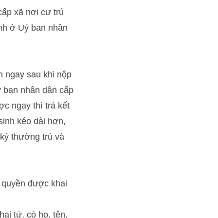
ấp xã nơi cư trú
inh ở Uỷ ban nhân
n ngay sau khi nộp
Uỷ ban nhân dân cấp
c ngay thì trả kết
sinh kéo dài hơn,
 ký thường trú và
ó quyền được khai
ai tử, có họ, tên,