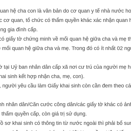
uan hệ cha con là văn bản do cơ quan y tế nhà nước h
c cơ quan, tổ chức có thẩm quyền khác xác nhận quan 
ng gia đình cấp.
ó giấy tờ chứng minh về mối quan hệ giữa cha và mẹ t
ề mối quan hệ giữa cha và mẹ. Trong đó có ít nhất 02 n
ờ tại Uỷ ban nhân dân cấp xã nơi cư trú của người mẹ 
hai sinh kết hợp nhận cha, mẹ, con).
 người yêu cầu làm Giấy khai sinh còn cần đem theo cá
h nhân dân/Căn cước công dân/các giấy tờ khác có ảnh 
thẩm quyền cấp, còn giá trị sử dụng.
 sơ khai sinh có thông tin từ nước ngoài thì phải bổ su