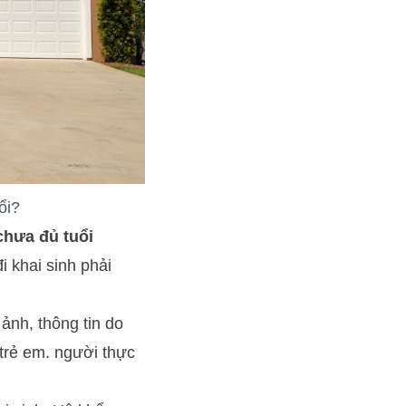
ổi?
chưa đủ tuổi
i khai sinh phải
nh, thông tin do
trẻ em. người thực