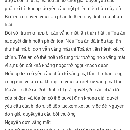
được coi là rút lại và tòa án từ chối giải quyết yêu cầu
phản tố trừ khi bị cáo yêu cầu một phiên điều trần đầy đủ.
Bị đơn có quyền yêu cầu phản tố theo quy định của pháp
luật
Đối với trường hợp bị cáo vắng mặt lần thứ nhất thì Toà án
ra quyết định hoãn phiên toà. Nếu Toà án đã triệu tập lần
thứ hai mà bị đơn vẫn vắng mặt thì Toà án tiến hành xét xử
chính. Tòa án có thể hoãn tố tụng trừ trường hợp vắng mặt
vì sự kiện bất khả kháng hoặc trở ngại khách quan.
Nếu bị đơn có yêu cầu phản tố vắng mặt lần thứ hai trong
cùng một vụ án mà không có yêu cầu xét xử vắng mặt thì
tòa án có thể ra lệnh đình chỉ giải quyết yêu cầu phản tố
của bị đơn và tòa án có thể quyết định không giải quyết
yêu cầu của bị đơn. sẽ tiếp tục xem xét sự việc để Nguyên
đơn giải quyết yêu cầu bồi thường
Nguyên đơn vắng mặt