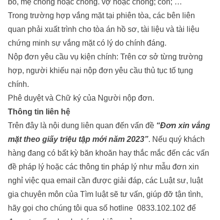
bố, mẹ chồng hoặc chồng. vợ hoặc chồng; con; …
Trong trường hợp vắng mặt tại phiên tòa, các bên liên
quan phải xuất trình cho tòa án hồ sơ, tài liệu và tài liệu
chứng minh sự vắng mặt có lý do chính đáng.
Nộp đơn yêu cầu vụ kiện chính: Trên cơ sở từng trường
hợp, người khiếu nại nộp đơn yêu cầu thủ tục tố tụng
chính.
Phê duyệt và Chữ ký của Người nộp đơn.
Thông tin liên hệ
Trên đây là nội dung liên quan đến vấn đề
“Đơn xin vắng
mặt theo giấy triệu tập mới năm 2023”
. Nếu quý khách
hàng đang có bất kỳ băn khoăn hay thắc mắc đến các vấn
đề pháp lý hoặc các thông tin pháp lý như
mẫu đơn xin
nghỉ việc qua email
cần được giải đáp, các Luật sư, luật
gia chuyên môn của Tìm luật sẽ tư vấn, giúp đỡ tận tình,
hãy gọi cho chúng tôi qua số hotline
0833.102.102
để