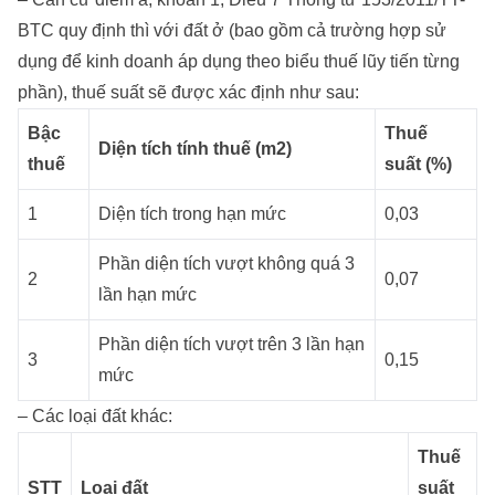
BTC quy định thì với đất ở (bao gồm cả trường hợp sử
dụng để kinh doanh áp dụng theo biểu thuế lũy tiến từng
phần), thuế suất sẽ được xác định như sau:
Bậc
Thuế
Diện tích tính thuế (m2)
thuế
suất (%)
1
Diện tích trong hạn mức
0,03
Phần diện tích vượt không quá 3
2
0,07
lần hạn mức
Phần diện tích vượt trên 3 lần hạn
3
0,15
mức
– Các loại đất khác:
Thuế
STT
Loại đất
suất