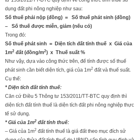
dụng đất phi nông nghiệp như sau:
Số thuế phải nộp (đồng) = Số thuế phát sinh (đồng)
– Số thuế được miễn, giảm (nếu có)
Trong đó:
Số thuế phát sinh = Diện tích đất tính thuế x Giá của
2
2
1m
đất (đồng/m
) x Thuế suất %
Như vậy, dựa vào công thức trên, để tính được số thuế
2
phát sinh cần biết diện tích, giá của 1m
đất và thuế suất.
Cụ thể:
* Diện tích đất tính thuế:
Căn cứ Điều 5 Thông tư 153/2011/TT-BTC quy định thì
diện tích đất tính thuế là diện tích đất phi nông nghiệp thực
tế sử dụng.
2
* Giá của 1m
đất tính thuế:
2
– Giá của 1m
đất tính thuế là giá đất theo mục đích sử
dụng của thửa đất tính thuế do UBND cấp tỉnh quy định và