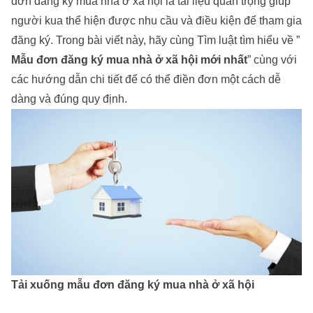
đơn đăng ký mua nhà ở xã hội là tài liệu quan trọng giúp
người kua thể hiện được nhu cầu và điều kiện để tham gia
đăng ký. Trong bài viết này, hãy cùng Tìm luật tìm hiểu về ”
Mẫu đơn đăng ký mua nhà ở xã hội mới nhất
” cùng với
các hướng dẫn chi tiết để có thể điền đơn một cách dễ
dàng và đúng quy định.
Tải xuống mẫu đơn đăng ký mua nhà ở xã hội