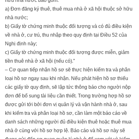
hữu nhà nước bao gồm:
a) Đơn đăng ký thuê, thuê mua nhà ở xã hội thuộc sở hữu
nhà nước;
b) Giấy tờ chứng minh thuộc đối tượng và có đủ điều kiện
về nhà ở, cư trú, thu nhập theo quy định tại Điều 52 của
Nghị định này;
c) Giấy tờ chứng minh thuộc đối tượng được miễn, giảm
tiền thuê nhà ở xã hội (nếu có).”
– Cơ quan tiếp nhận hồ sơ sẽ thực hiện kiểm tra và phân
loại hồ sơ ngay sau khi nhận. Nếu phát hiện hồ sơ thiếu
các giấy tờ quy định, sẽ lập tức thông báo cho người nộp
đơn để bổ sung tài liệu cần thiết. Trong trường hợp hồ sơ
được gửi tới bởi đơn vị quản lý và vận hành nhà ở, sau
khi kiểm tra và phân loại hồ sơ, cần làm một báo cáo về
danh sách những người đủ điều kiện thuê hoặc thuê mua
nhà ở cùng với hồ sơ hợp lệ. Báo cáo và hồ sơ này sẽ