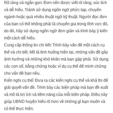
Rõ ràng và ngắn gọn: Đơn nên được viết rõ ràng, súc tích
và dễ hiểu. Tránh sử dụng ngôn ngữ phức tạp, chuyên
ngành hoặc quá nhiều thuật ngữ kỹ thuật. Người đọc đơn
của bạn có thể không phải là chuyên gia trong lĩnh vực đó,
do đó, hãy sử dụng ngôn ngữ đơn giản và trình bày ý kiến
một cách dễ hiểu.
Cung cấp thông tin chi tiết: Trình bày vấn đề một cách cụ
thể và chi tiết. Mô tả tình huống hiện tại, những vấn đề gây
ảnh hưởng và những khó khăn mà bạn gặp phải. Sử dụng
các con số, bằng chứng hoặc ví dụ cụ thể để minh chứng
cho vấn đề bạn nêu.
Kiến nghị cụ thể: Đưa ra các kiến nghị cụ thể và khả thi để
giải quyết vấn đề. Trình bày các biện pháp mà bạn đề xuất
và mô tả lợi ích và tiềm năng của mỗi biện pháp. Điều này
giúp UBND huyện hiểu rõ hơn về những gì bạn muốn và
có thể thực hiện.