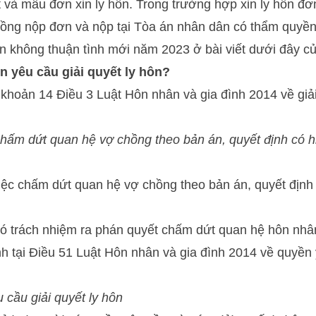
ết và mẫu đơn xin ly hôn. Trong trường hợp xin ly hôn đ
chồng nộp đơn và nộp tại Tòa án nhân dân có thẩm quyề
n không thuận tình mới năm 2023 ở bài viết dưới đây củ
n yêu cầu giải quyết ly hôn?
 khoản 14 Điều 3 Luật Hôn nhân và gia đình 2014 về giả
 chấm dứt quan hệ vợ chồng theo bản án, quyết định có h
việc chấm dứt quan hệ vợ chồng theo bản án, quyết định
có trách nhiệm ra phán quyết chấm dứt quan hệ hôn nhâ
h tại Điều 51 Luật Hôn nhân và gia đình 2014 về quyền 
 cầu giải quyết ly hôn