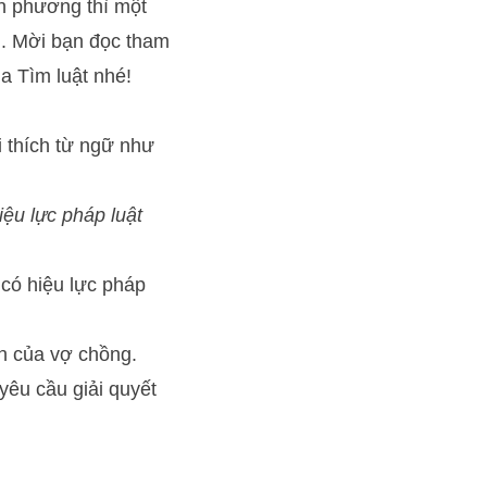
ơn phương thì một
n. Mời bạn đọc tham
a Tìm luật nhé!
i thích từ ngữ như
iệu lực pháp luật
 có hiệu lực pháp
n của vợ chồng.
yêu cầu giải quyết