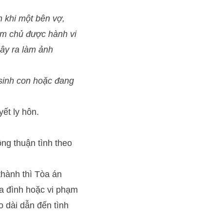
n khi một bên vợ,
àm chủ được hành vi
gây ra làm ảnh
 sinh con hoặc đang
ết ly hôn.
ông thuận tình theo
thành thì Tòa án
ia đình hoặc vi phạm
 dài dẫn đến tình