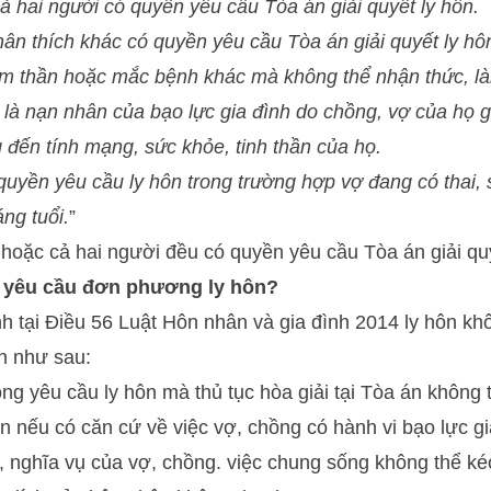
ả hai người có quyền yêu cầu Tòa án giải quyết ly hôn.
hân thích khác có quyền yêu cầu Tòa án giải quyết ly hô
âm thần hoặc mắc bệnh khác mà không thể nhận thức, l
 là nạn nhân của bạo lực gia đình do chồng, vợ của họ 
đến tính mạng, sức khỏe, tinh thần của họ.
uyền yêu cầu ly hôn trong trường hợp vợ đang có thai,
ng tuổi.
”
hoặc cả hai người đều có quyền yêu cầu Tòa án giải quy
 yêu cầu đơn phương ly hôn?
h tại Điều 56 Luật Hôn nhân và gia đình 2014 ly hôn kh
n như sau:
g yêu cầu ly hôn mà thủ tục hòa giải tại Tòa án không 
ôn nếu có căn cứ về việc vợ, chồng có hành vi bạo lực g
 nghĩa vụ của vợ, chồng. việc chung sống không thể kéo