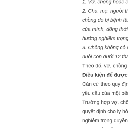
1. Vợ, chồng hoặc c
2. Cha, mẹ, người t
chồng do bị bệnh t
của mình, đồng thời
hưởng nghiêm trọng 
3. Chồng không có q
nuôi con dưới 12 thá
Theo đó, vợ, chồng 
Điều kiện để được
Căn cứ theo quy địn
yêu cầu của một bê
Trường hợp vợ, chồn
quyết định cho ly h
nghiêm trọng quyền,