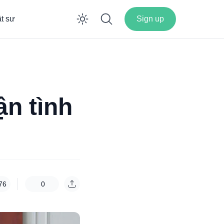
ật sư
Sign up
Enable dark mode
n tình
76
0