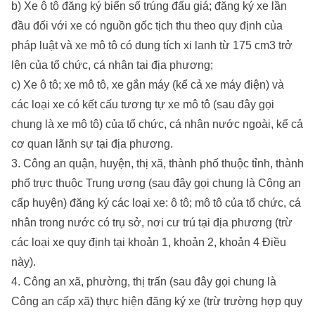
b) Xe ô tô đăng ký biển số trúng đấu giá; đăng ký xe lần
đầu đối với xe có nguồn gốc tịch thu theo quy định của
pháp luật và xe mô tô có dung tích xi lanh từ 175 cm3 trở
lên của tổ chức, cá nhân tại địa phương;
c) Xe ô tô; xe mô tô, xe gắn máy (kể cả xe máy điện) và
các loại xe có kết cấu tương tự xe mô tô (sau đây gọi
chung là xe mô tô) của tổ chức, cá nhân nước ngoài, kể cả
cơ quan lãnh sự tại địa phương.
3. Công an quận, huyện, thị xã, thành phố thuộc tỉnh, thành
phố trực thuộc Trung ương (sau đây gọi chung là Công an
cấp huyện) đăng ký các loại xe: ô tô; mô tô của tổ chức, cá
nhân trong nước có trụ sở, nơi cư trú tại địa phương (trừ
các loại xe quy định tại khoản 1, khoản 2, khoản 4 Điều
này).
4. Công an xã, phường, thị trấn (sau đây gọi chung là
Công an cấp xã) thực hiện đăng ký xe (trừ trường hợp quy