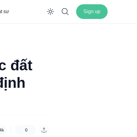
ật sư
Sign up
Enable dark mode
c đất
định
4k
0