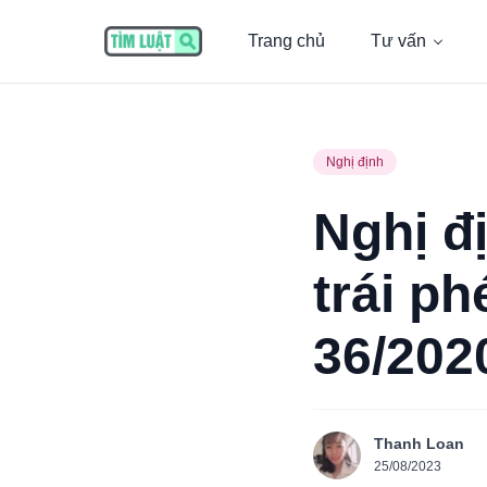
Trang chủ
Tư vấn
Nghị định
Nghị đ
trái p
36/202
Thanh Loan
25/08/2023