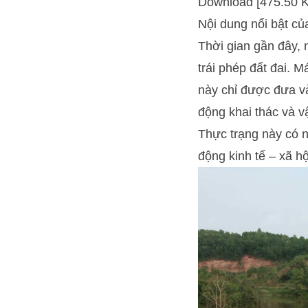
Download [475.50 
Nội dung nổi bật của
Thời gian gần đây, 
trái phép đất đai. 
này chỉ được đưa và
động khai thác và vậ
Thực trạng này có 
động kinh tế – xã hộ