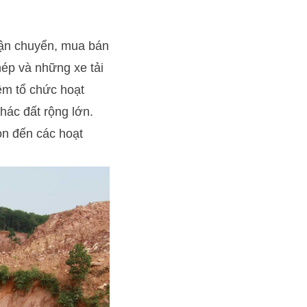
 vận chuyển, mua bán
hép và những xe tải
ệm tổ chức hoạt
hác đất rộng lớn.
òn đến các hoạt