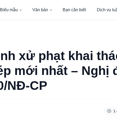
Biểu mẫu
Văn bản
Bạn cần biết
Dịch vụ lu
ịnh xử phạt khai thá
hép mới nhất – Nghị 
0/NĐ-CP
1.