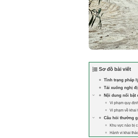
Sơ đồ bài viết
Tình trạng pháp l
Tải xuống nghị đị
Nội dung nổi bật 
Vi phạm quy định
Vi phạm về khai t
Câu hỏi thường 
Khu vực nào bị 
Hành vi khai thá