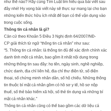
như thế nào? Hãy cùng
Tìm Luật
tìm hiểu qua bài viết sau
đây nhé! Hy vọng bài viết này sẽ thực sự mang lại cho bạn
những kiến thức hữu ích nhất để bạn có thể vận dụng vào
trong cuộc sống.
Thông tin cá nhân là gì?
Căn cứ theo Khoản 5 Điều 3 Nghị định 64/2007/NĐ-
CP giải thích từ ngữ “thông tin cá nhân” như sau:
“5. Thông tin cá nhân: là thông tin đủ để xác định chính xác
danh tính một cá nhân, bao gồm ít nhất nội dung trong
những thông tin sau đây: họ tên, ngày sinh, nghề nghiệp,
chức danh, địa chỉ liên hệ, địa chỉ thư điện tử, số điện
thoại, số chứng minh nhân dân, số hộ chiếu. Những thông
tin thuộc bí mật cá nhân gồm có hồ sơ y tế, hồ sơ nộp
thuế, số thẻ bảo hiểm xã hội, số thẻ tín dụng và những bí
mật cá nhân khác.”
Thông tin cá nhân cũng có thể bao gồm các dữ liệu cá