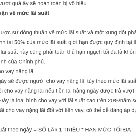
vượt quá ấy sẽ hoàn toàn bị vô hiệu
uận về mức lãi suất
ược sự đồng thuận về mức lãi suất và một xung đột phát
nh tại 50% của mức lãi suất giới hạn được quy định tại 
lãi suất này cũng phải tuân thủ hạn ngạch tối đa là kh
ịnh của Chính phủ.
ho vay nặng lãi
ngày sẽ được người cho vay nặng lãi tùy theo mức lãi su
ội cho vay nặng lãi nếu tiền lãi hàng ngày được trả vượt
Đây là loại hình cho vay với lãi suất cao trên 20%/năm s
ãi cho vay nặng lãi đối với tiền vay, có thể dễ dàng áp 
 suất theo ngày = SỐ LÃI/ 1 TRIỆU * HẠN MỨC TỐI ĐA