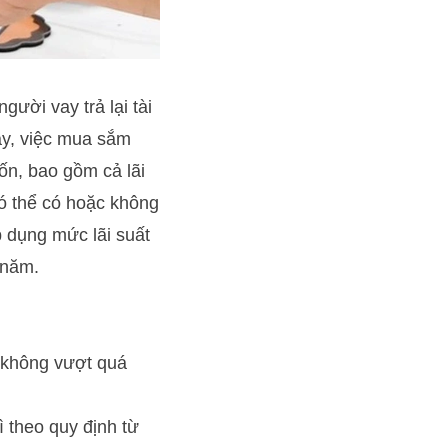
ười vay trả lại tài
vậy, việc mua sắm
n, bao gồm cả lãi
có thể có hoặc không
p dụng mức lãi suất
/năm.
o không vượt quá
ì theo quy định từ