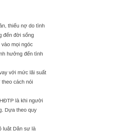
n, thiếu nợ do tình
ng đến đời sống
i vào mọi ngóc
 ảnh hưởng đến tình
ay với mức lãi suất
” theo cách nói
-HĐTP là khi người
ng. Dựa theo quy
ộ luật Dân sự là