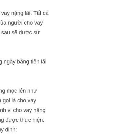
vay nặng lãi. Tất cả
 của người cho vay
c sau sẽ được sử
g ngày bằng tiền lãi
ũng mọc lên như
n gọi là cho vay
ành vi cho vay nặng
ng được thực hiện.
y định: