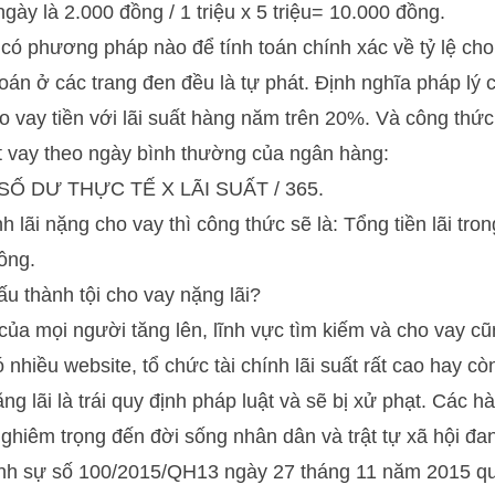
 ngày là 2.000 đồng / 1 triệu x 5 triệu= 10.000 đồng.
 có phương pháp nào để tính toán chính xác về tỷ lệ cho 
toán ở các trang đen đều là tự phát. Định nghĩa pháp lý
ho vay tiền với lãi suất hàng năm trên 20%. Và công thứ
ất vay theo ngày bình thường của ngân hàng:
SỐ DƯ THỰC TẾ X LÃI SUẤT / 365.
nh lãi nặng cho vay thì công thức sẽ là: Tổng tiền lãi tron
ồng.
ấu thành tội cho vay nặng lãi?
 của mọi người tăng lên, lĩnh vực tìm kiếm và cho vay c
nhiều website, tổ chức tài chính lãi suất rất cao hay cò
ng lãi là trái quy định pháp luật và sẽ bị xử phạt. Các h
ghiêm trọng đến đời sống nhân dân và trật tự xã hội đa
ình sự số 100/2015/QH13 ngày 27 tháng 11 năm 2015 qu