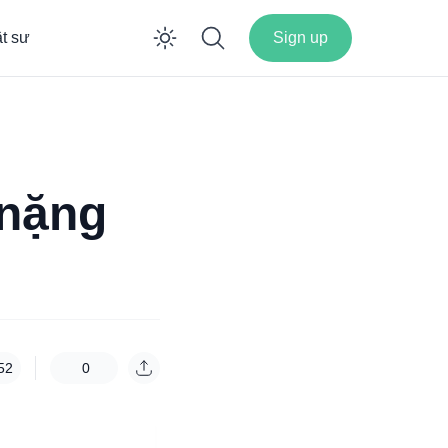
ật sư
Sign up
Enable dark mode
 nặng
52
0