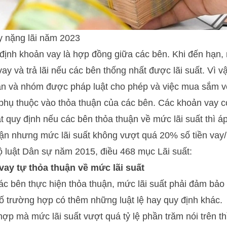
y nặng lãi năm 2023
định khoản vay là hợp đồng giữa các bên. Khi đến hạn, ng
ay và trả lãi nếu các bên thống nhất được lãi suất. Vì 
ân và nhóm được pháp luật cho phép và việc mua sắm vố
 phụ thuộc vào thỏa thuận của các bên. Các khoản vay 
ật quy định nếu các bên thỏa thuận về mức lãi suất thì á
uận nhưng mức lãi suất không vượt quá 20% số tiền vay
ộ luật Dân sự năm 2015, điều 468 mục Lãi suất:
vay tự thỏa thuận về mức lãi suất
ác bên thực hiện thỏa thuận, mức lãi suất phải đảm bả
ố trường hợp có thêm những luật lệ hay quy định khác.
hợp mà mức lãi suất vượt quá tỷ lệ phần trăm nói trên th