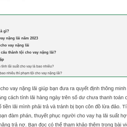
là gì?
vay nặng lãi năm 2023
 cho vay nặng lãi
 cấu thành tội cho vay nặng lãi?
gặp
 tính lãi suất cho vay là bao nhiêu?
 bao nhiêu thì phạm tội cho vay nặng lãi?
hi cho vay nặng lãi giúp bạn đưa ra quyết định thông minh
ằng cách tính lãi hàng ngày trên số dư chưa thanh toán 
ố tiền lãi mình phải trả và tránh bị bọn côn đồ lừa đảo. Tí
bạn đàm phán, thuyết phục người cho vay hạ lãi suất hợp
 năng trả nợ. Bạn đọc có thể tham khảo thêm trong bài v