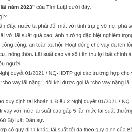
 lãi năm 2023”
của
Tìm Luật
dưới đây.
gì?
 đây, nước ta phải đối mặt với tình trạng vỡ nợ, phá sả
lãi với lãi suất quá cao, ảnh hưởng đặc biệt nghiêm trọ
ự công cộng, an toàn xã hội. Hoạt động cho vay đã len lỏ
ư, nông thôn. Lãi suất cao và số tiền thu lợi bất chính
iều người.
Nghị quyết 01/2021 / NQ-HĐTP gọi các trường hợp cho v
cho vay lãi nặng”, đôi khi được gọi là “cho vay nặng lãi
eo quy định tại khoản 1 Điều 2 Nghị quyết 01/2021 / NQ
i vay với mức lãi suất cao gấp 5 lần mức lãi suất thườ
68 Bộ luật Dân sự.
ợp có quy định khác, lãi suất tối đa theo quy định của B