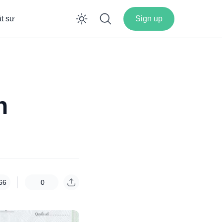
ật sư
Sign up
Enable dark mode
n
66
0