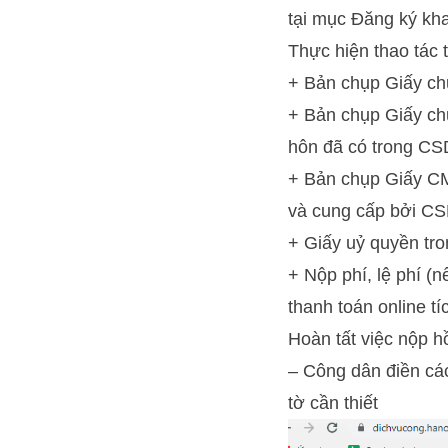
tại mục Đăng ký kha
Thực hiện thao tác 
+ Bản chụp Giấy ch
+ Bản chụp Giấy ch
hôn đã có trong CSD
+ Bản chụp Giấy C
và cung cấp bởi CSD
+ Giấy uỷ quyền tro
+ Nộp phí, lệ phí (
thanh toán online t
Hoàn tất việc nộp h
– Công dân điền các 
tờ cần thiết