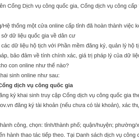
ên Cổng Dịch vụ công quốc gia, Cổng dịch vụ công cấp 
/Hệ thống một cửa online cấp tỉnh đã hoàn thành việc kế
 sở dữ liệu quốc gia về dân cư
g các dữ liệu hộ tịch với Phần mềm đăng ký, quản lý hộ t
p, bảo đảm về tính chính xác, giá trị pháp lý của dữ li
cho con online như thế nào?
hai sinh online như sau:
Cổng dịch vụ công quốc gia
ng ký khai sinh truy cập Cổng dịch vụ công quốc gia the
gov.vn đăng ký tài khoản (nếu chưa có tài khoản), xác t
hành công, chọn: tỉnh/thành phố; quận/huyện; phường/xã
iến hành thao tác tiếp theo. Tại Danh sách dịch vụ công