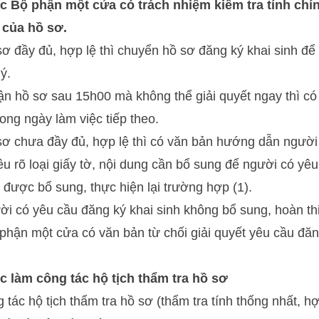
 Bộ phận một cửa có trách nhiệm kiểm tra tính chín
 của hồ sơ.
ơ đầy đủ, hợp lệ thì chuyển hồ sơ đăng ký khai sinh đ
lý.
n hồ sơ sau 15h00 mà không thể giải quyết ngay thì có 
ong ngày làm việc tiếp theo.
sơ chưa đầy đủ, hợp lệ thì có văn bản hướng dẫn người
êu rõ loại giấy tờ, nội dung cần bổ sung để người có yê
ơ được bổ sung, thực hiện lại trường hợp (1).
i có yêu cầu đăng ký khai sinh không bổ sung, hoàn th
phận một cửa có văn bản từ chối giải quyết yêu cầu đ
 làm công tác hộ tịch thẩm tra hồ sơ
tác hộ tịch thẩm tra hồ sơ (thẩm tra tính thống nhất, h