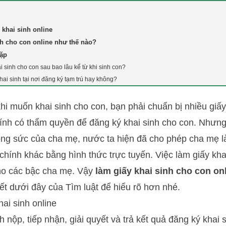
 khai sinh online
nh cho con online như thế nào?
gặp
i sinh cho con sau bao lâu kể từ khi sinh con?
hai sinh tại nơi đăng ký tạm trú hay không?
hi muốn khai sinh cho con, bạn phải chuẩn bị nhiều giấy
ính có thẩm quyền để đăng ký khai sinh cho con. Nhưng 
ông sức của cha mẹ, nước ta hiện đã cho phép cha mẹ là
chính khác bằng hình thức trực tuyến. Việc làm giấy khai
cho các bậc cha mẹ. Vậy
làm giấy khai sinh cho con on
iết dưới đây của
Tìm luật
để hiểu rõ hơn nhé.
ai sinh online
nh nộp, tiếp nhận, giải quyết và trả kết quả đăng ký khai s