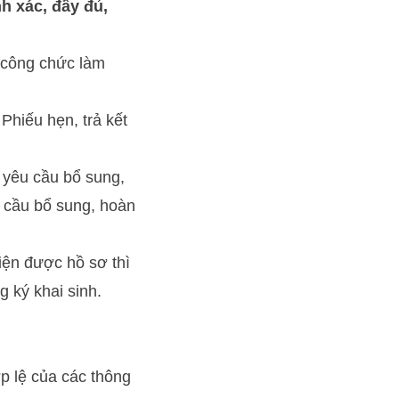
h xác, đầy đủ,
ể công chức làm
Phiếu hẹn, trả kết
 yêu cầu bổ sung,
u cầu bổ sung, hoàn
iện được hồ sơ thì
ăng ký khai sinh.
ợp lệ của các thông