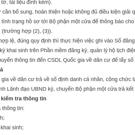
 tờ, tài liệu đính kèm).
cần bổ sung, hoàn thiện hoặc không đủ điều kiện giải qu
ề tình trạng hồ sơ tới Bộ phận một cửa để thông báo ch
 (trường hợp (2), (3)).
hợp lệ, đúng quy định thì thực hiện việc ghi vào Sổ đăng
 ký khai sinh trên Phần mềm đăng ký, quản lý hộ tịch đi
huyển thông tin đến CSDL Quốc gia về dân cư để lấy số
uả
ia về dân cư trả về số định danh cá nhân, công chức l
trình Lãnh đạo UBND ký, chuyển Bộ phận một cửa trả kết
kiểm tra thông tin
 thông tin:
h;
khai sinh;