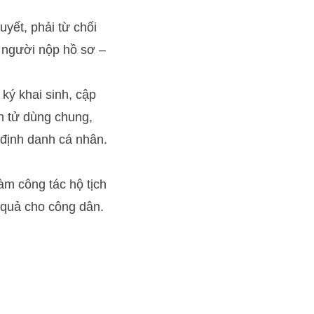
yết, phải từ chối
o người nộp hồ sơ –
 ký khai sinh, cập
ện tử dùng chung,
 định danh cá nhân.
àm công tác hộ tịch
 quả cho công dân.