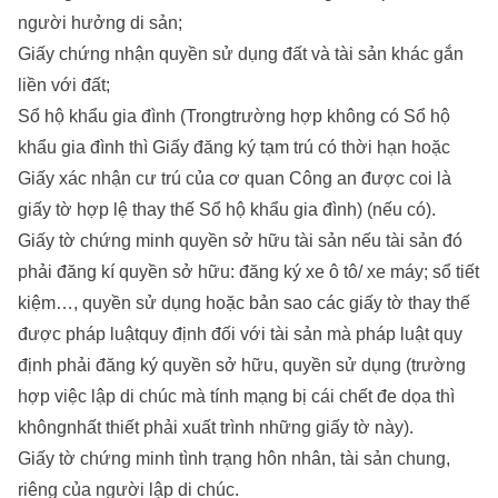
người hưởng di sản;
Giấy chứng nhận quyền sử dụng đất và tài sản khác gắn
liền với đất;
Sổ hộ khẩu gia đình (Trongtrường hợp không có Sổ hộ
khẩu gia đình thì Giấy đăng ký tạm trú có thời hạn hoặc
Giấy xác nhận cư trú của cơ quan Công an được coi là
giấy tờ hợp lệ thay thế Sổ hộ khẩu gia đình) (nếu có).
Giấy tờ chứng minh quyền sở hữu tài sản nếu tài sản đó
phải đăng kí quyền sở hữu: đăng ký xe ô tô/ xe máy; sổ tiết
kiệm…, quyền sử dụng hoặc bản sao các giấy tờ thay thế
được pháp luậtquy định đối với tài sản mà pháp luật quy
định phải đăng ký quyền sở hữu, quyền sử dụng (trường
hợp việc lập di chúc mà tính mạng bị cái chết đe dọa thì
khôngnhất thiết phải xuất trình những giấy tờ này).
Giấy tờ chứng minh tình trạng hôn nhân, tài sản chung,
riêng của người lập di chúc.