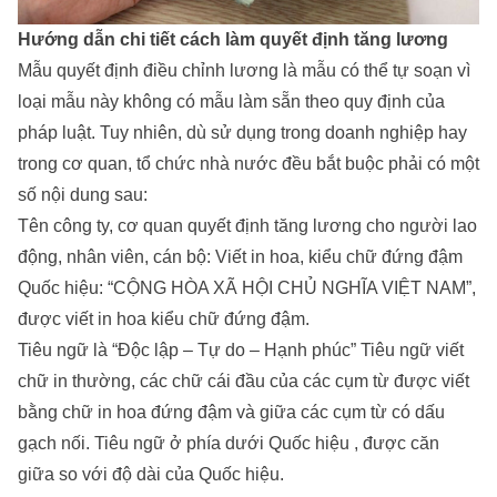
Hướng dẫn chi tiết cách làm quyết định tăng lương
Mẫu quyết định điều chỉnh lương là mẫu có thể tự soạn vì
loại mẫu này không có mẫu làm sẵn theo quy định của
pháp luật. Tuy nhiên, dù sử dụng trong doanh nghiệp hay
trong cơ quan, tổ chức nhà nước đều bắt buộc phải có một
số nội dung sau:
Tên công ty, cơ quan quyết định tăng lương cho người lao
động, nhân viên, cán bộ: Viết in hoa, kiểu chữ đứng đậm
Quốc hiệu: “CỘNG HÒA XÃ HỘI CHỦ NGHĨA VIỆT NAM”,
được viết in hoa kiểu chữ đứng đậm.
Tiêu ngữ là “Độc lập – Tự do – Hạnh phúc” Tiêu ngữ viết
chữ in thường, các chữ cái đầu của các cụm từ được viết
bằng chữ in hoa đứng đậm và giữa các cụm từ có dấu
gạch nối. Tiêu ngữ ở phía dưới Quốc hiệu , được căn
giữa so với độ dài của Quốc hiệu.