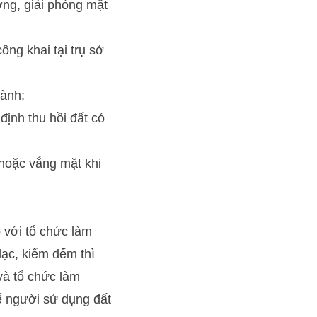
ờng, giải phóng mặt
ông khai tại trụ sở
hành;
ịnh thu hồi đất có
hoặc vắng mặt khi
 với tổ chức làm
đạc, kiểm đếm thì
và tổ chức làm
ể người sử dụng đất