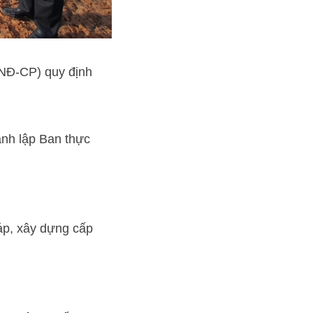
/NĐ-CP) quy định
ành lập Ban thực
háp, xây dựng cấp