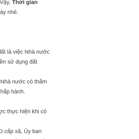
 Vậy,
Thời gian
này nhé.
đất là việc Nhà nước
yền sử dụng đất
n Nhà nước có thẩm
chấp hành.
ợc thực hiện khi có
ND cấp xã, Ủy ban