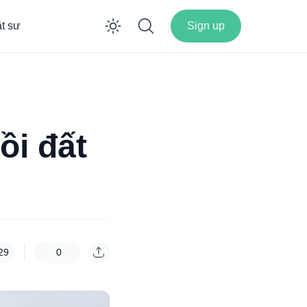
ật sư
Sign up
Enable dark mode
ồi đất
29
0