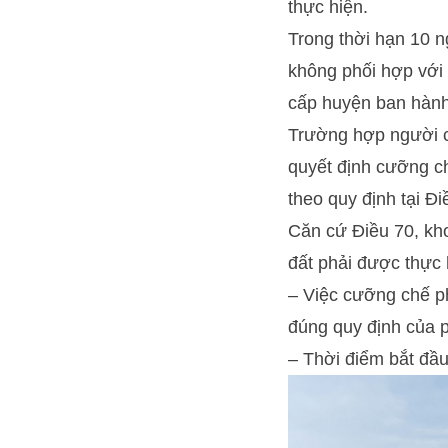
thực hiện.
Trong thời hạn 10 
không phối hợp với
cấp huyện ban hành
Trường hợp người c
quyết định cưỡng c
theo quy định tại Đi
Căn cứ Điều 70, kho
đất phải được thực 
– Việc cưỡng chế ph
đúng quy định của p
– Thời điểm bắt đầ