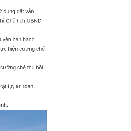
ử dụng đất vẫn
thì Chủ tịch UBND
huyện ban hành
thực hiện cưỡng chế
 cưỡng chế thu hồi
ật tự, an toàn,
ính.