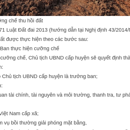
ỡng chế thu hồi đất
71 Luật Đất đai 2013 (hướng dẫn tại Nghị định 43/2014
đất được thực hiện theo các bước sau:
Ban thực hiện cưỡng chế
h cưỡng chế, Chủ tịch UBND cấp huyện sẽ quyết định th
m:
ó Chủ tịch UBND cấp huyện là trưởng ban;
m:
uan tài chính, tài nguyên và môi trường, thanh tra, tư p
Việt Nam cấp xã;
m vụ bồi thường giải phóng mặt bằng,