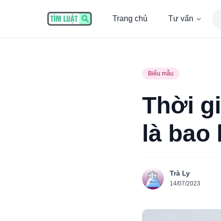
Trang chủ
Tư vấn
Biểu mẫu
Thời g
là bao
Trà Ly
14/07/2023