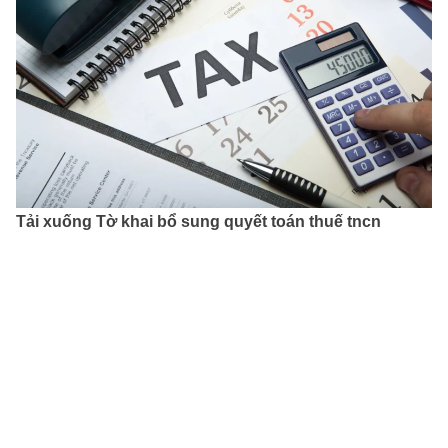
Tải xuống Tờ khai bổ sung quyết toán thuế tncn