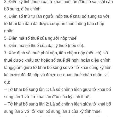
3. Điền kỳ tính thuế của tờ khai thuế lần đầu có sai, sót cần
bổ sung, điều chỉnh.
4. Điền số thứ tự lần người nộp thuế khai bổ sung so với
tờ khai lần đầu đã được cơ quan thuế thông báo chấp
nhận.
5. Điền mã số thuế của người nộp thuế.
6. Điền mã số thuế của đại lý thuế (nếu có).
7. Xác định số thuế phải nộp, tiền chậm nộp (nếu có), số
thuế được khấu trừ hoặc số thuế đề nghị hoàn điều chỉnh
tăng/giảm giữa tờ khai bổ sung so với tờ khai cùng kỳ liền
kề trước đó đã nộp và được cơ quan thuế chấp nhận, ví
dụ:
– Tờ khai bổ sung lần 1: Là số chênh lệch giữa tờ khai bổ
sung lần 1 với tờ khai lần đầu của kỳ tính thuế;
– Tờ khai bổ sung lần 2: Là số chênh lệch giữa tờ khai bổ
sung lần 2 với tờ khai bổ sung lần 1 của kỳ tính thuế.