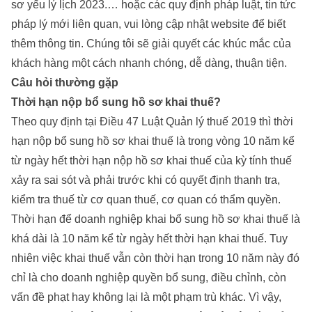
sơ yếu lý lịch 2023
.… hoặc các quy định pháp luật, tin tức
pháp lý mới liên quan, vui lòng cập nhật website để biết
thêm thông tin. Chúng tôi sẽ giải quyết các khúc mắc của
khách hàng một cách nhanh chóng, dễ dàng, thuận tiện.
Câu hỏi thường gặp
Thời hạn nộp bổ sung hồ sơ khai thuế?
Theo quy định tại Điều 47 Luật Quản lý thuế 2019 thì thời
hạn nộp bổ sung hồ sơ khai thuế là trong vòng 10 năm kể
từ ngày hết thời hạn nộp hồ sơ khai thuế của kỳ tính thuế
xảy ra sai sót và phải trước khi có quyết định thanh tra,
kiểm tra thuế từ cơ quan thuế, cơ quan có thẩm quyền.
Thời hạn để doanh nghiệp khai bổ sung hồ sơ khai thuế là
khá dài là 10 năm kể từ ngày hết thời hạn khai thuế. Tuy
nhiên việc khai thuế vẫn còn thời hạn trong 10 năm này đó
chỉ là cho doanh nghiệp quyền bổ sung, điều chỉnh, còn
vấn đề phạt hay không lại là một phạm trù khác. Vì vậy,