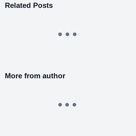
Related Posts
More from author