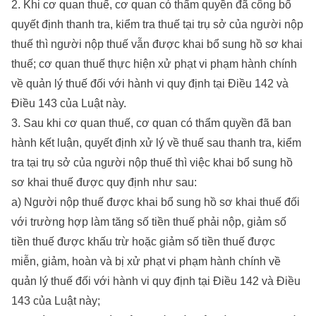
2. Khi cơ quan thuế, cơ quan có thẩm quyền đã công bố
quyết định thanh tra, kiểm tra thuế tại trụ sở của người nộp
thuế thì người nộp thuế vẫn được khai bổ sung hồ sơ khai
thuế; cơ quan thuế thực hiện xử phạt vi phạm hành chính
về quản lý thuế đối với hành vi quy định tại Điều 142 và
Điều 143 của Luật này.
3. Sau khi cơ quan thuế, cơ quan có thẩm quyền đã ban
hành kết luận, quyết định xử lý về thuế sau thanh tra, kiểm
tra tại trụ sở của người nộp thuế thì việc khai bổ sung hồ
sơ khai thuế được quy định như sau:
a) Người nộp thuế được khai bổ sung hồ sơ khai thuế đối
với trường hợp làm tăng số tiền thuế phải nộp, giảm số
tiền thuế được khấu trừ hoặc giảm số tiền thuế được
miễn, giảm, hoàn và bị xử phạt vi phạm hành chính về
quản lý thuế đối với hành vi quy định tại Điều 142 và Điều
143 của Luật này;