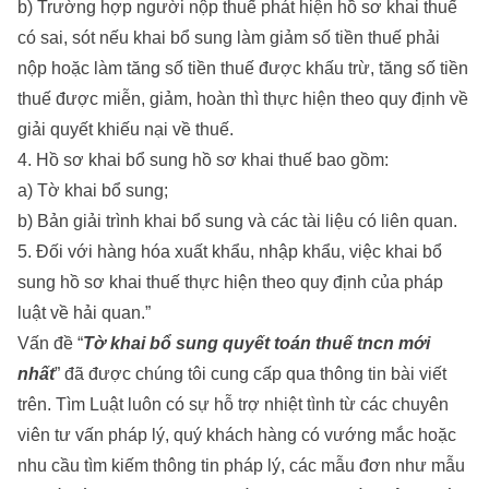
b) Trường hợp người nộp thuế phát hiện hồ sơ khai thuế
có sai, sót nếu khai bổ sung làm giảm số tiền thuế phải
nộp hoặc làm tăng số tiền thuế được khấu trừ, tăng số tiền
thuế được miễn, giảm, hoàn thì thực hiện theo quy định về
giải quyết khiếu nại về thuế.
4. Hồ sơ khai bổ sung hồ sơ khai thuế bao gồm:
a) Tờ khai bổ sung;
b) Bản giải trình khai bổ sung và các tài liệu có liên quan.
5. Đối với hàng hóa xuất khẩu, nhập khẩu, việc khai bổ
sung hồ sơ khai thuế thực hiện theo quy định của pháp
luật về hải quan.”
Vấn đề “
Tờ khai bổ sung quyết toán thuế tncn mới
nhất
” đã được chúng tôi cung cấp qua thông tin bài viết
trên. Tìm Luật luôn có sự hỗ trợ nhiệt tình từ các chuyên
viên tư vấn pháp lý, quý khách hàng có vướng mắc hoặc
nhu cầu tìm kiếm thông tin pháp lý, các mẫu đơn như
mẫu