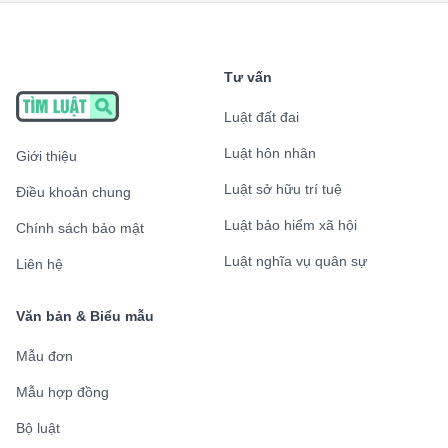
Tư vấn
Luật đất đai
Luật hôn nhân
Giới thiệu
Luật sở hữu trí tuệ
Điều khoản chung
Luật bảo hiểm xã hội
Chính sách bảo mật
Luật nghĩa vụ quân sự
Liên hệ
Văn bản & Biểu mẫu
Mẫu đơn
Mẫu hợp đồng
Bộ luật