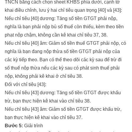
TNCN bằng cách chọn sheet KHBS phía dưới, cạnh tờ
khai điều chỉnh, lưu ý hai chỉ tiêu quan trọng [40] và [43]:
Nếu chỉ tiêu [40] dương: Tăng số tiền GTGT phải nộp,
nghĩa là bạn phải nộp bù số thuế còn thiếu, kèm theo tiền
phạt nộp chậm, không cần kê khai chỉ tiêu 37, 38.
Nếu chỉ tiêu [40] âm: Giảm số tiền thuế GTGT phải nộp, có
nghĩa là bạn đang nộp thừa số tiền GTGT phải nộp của
các kỳ tiếp theo. Bạn có thể theo dõi các kỳ sau để trừ đi
số thuế nộp thừa nếu các kỳ sau có phát sinh thuế phải
nộp, không phải kê khai ở chỉ tiêu 38.
Đối với chỉ tiêu [43]:
Nếu chỉ tiêu [43] dương: Tăng số tiền GTGT được khấu
trừ, bạn thực hiện kê khai vào chỉ tiêu 38.
Nếu chỉ tiêu [43] âm: Giảm số tiền GTGT được khấu trừ,
bạn thực hiện kê khai vào chỉ tiêu 37.
Bước 5:
Giải trình