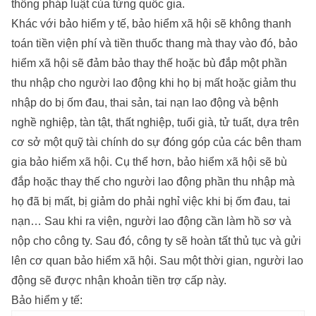
thống pháp luật của từng quốc gia.
Khác với bảo hiểm y tế, bảo hiểm xã hội sẽ không thanh
toán tiền viện phí và tiền thuốc thang mà thay vào đó, bảo
hiểm xã hội sẽ đảm bảo thay thế hoặc bù đắp một phần
thu nhập cho người lao động khi họ bị mất hoặc giảm thu
nhập do bị ốm đau, thai sản, tai nạn lao động và bệnh
nghề nghiệp, tàn tật, thất nghiệp, tuổi già, tử tuất, dựa trên
cơ sở một quỹ tài chính do sự đóng góp của các bên tham
gia bảo hiểm xã hội. Cụ thể hơn, bảo hiểm xã hội sẽ bù
đắp hoặc thay thế cho người lao động phần thu nhập mà
họ đã bị mất, bị giảm do phải nghỉ việc khi bị ốm đau, tai
nạn… Sau khi ra viện, người lao động cần làm hồ sơ và
nộp cho công ty. Sau đó, công ty sẽ hoàn tất thủ tục và gửi
lên cơ quan bảo hiểm xã hội. Sau một thời gian, người lao
động sẽ được nhận khoản tiền trợ cấp này.
Bảo hiểm y tế: