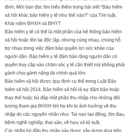
định. Mời bạn đọc tìm hiểu thêm trong bài viết “Bảo hiểm
xã hội khác bảo hiểm y tế như thế nào?” của Tìm luật.
Khái niệm BHXH và BHYT
Bảo hiểm y tế có thể là một phần của hệ thống bảo hiểm
xã hội hoặc tồn tại độc lập, nhưng cùng nhau, chúng hỗ
trợ nhau trong việc đảm bảo quyền lợi sức khỏe của
người dân. Bảo hiểm y tế đảm bảo rằng người dân có
quyền truy cập vào chăm sóc y tế cần thiết mà không phải
gánh chịu gánh nặng tài chính quá lớn.
Bảo hiểm xã hội được quy định cụ thể trong Luật Bảo
hiểm xã hội 2014. Bảo hiểm xã hội là sự đảm bảo hoặc
thay thế hoặc bù đắp một phần thu nhập cho những đối
tượng tham gia BHXH khi họ khi bị ảnh hưởng về thu
nhập do các nguyên nhân như: Tai nạn lao động, ốm đau,
bệnh nghề nghiệp, thai sản, về hưu và tử tuất.
Các phần bù đắp thu nhập này được xây dựng dựa trên