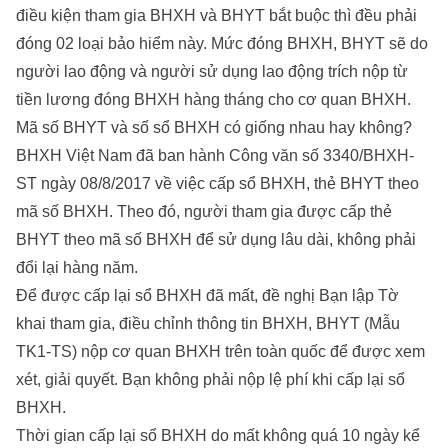
điều kiện tham gia BHXH và BHYT bắt buộc thì đều phải
đóng 02 loại bảo hiểm này. Mức đóng BHXH, BHYT sẽ do
người lao động và người sử dụng lao động trích nộp từ
tiền lương đóng BHXH hàng tháng cho cơ quan BHXH.
Mã số BHYT và số sổ BHXH có giống nhau hay không?
BHXH Việt Nam đã ban hành Công văn số 3340/BHXH-
ST ngày 08/8/2017 về việc cấp sổ BHXH, thẻ BHYT theo
mã số BHXH. Theo đó, người tham gia được cấp thẻ
BHYT theo mã số BHXH để sử dụng lâu dài, không phải
đổi lại hàng năm.
Để được cấp lại sổ BHXH đã mất, đề nghị Bạn lập Tờ
khai tham gia, điều chỉnh thông tin BHXH, BHYT (Mẫu
TK1-TS) nộp cơ quan BHXH trên toàn quốc để được xem
xét, giải quyết. Bạn không phải nộp lệ phí khi cấp lại sổ
BHXH.
Thời gian cấp lại sổ BHXH do mất không quá 10 ngày kể