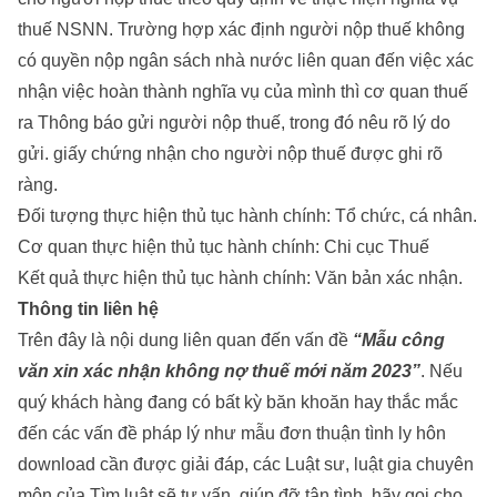
thuế NSNN. Trường hợp xác định người nộp thuế không
có quyền nộp ngân sách nhà nước liên quan đến việc xác
nhận việc hoàn thành nghĩa vụ của mình thì cơ quan thuế
ra Thông báo gửi người nộp thuế, trong đó nêu rõ lý do
gửi. giấy chứng nhận cho người nộp thuế được ghi rõ
ràng.
Đối tượng thực hiện thủ tục hành chính: Tổ chức, cá nhân.
Cơ quan thực hiện thủ tục hành chính: Chi cục Thuế
Kết quả thực hiện thủ tục hành chính: Văn bản xác nhận.
Thông tin liên hệ
Trên đây là nội dung liên quan đến vấn đề
“Mẫu công
văn xin xác nhận không nợ thuế mới năm 2023”
. Nếu
quý khách hàng đang có bất kỳ băn khoăn hay thắc mắc
đến các vấn đề pháp lý như
mẫu đơn thuận tình ly hôn
download
cần được giải đáp, các Luật sư, luật gia chuyên
môn của Tìm luật sẽ tư vấn, giúp đỡ tận tình, hãy gọi cho