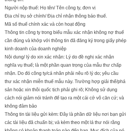
Người nộp thuế: Họ tên/ Tên công ty, đơn vị
Địa chỉ trụ sở chính/ Địa chỉ nhận thông báo thuế.
Mã số thuế chính xác và còn hoạt động
Thông tin công ty trong biểu mẫu xác nhận không nợ thuế
cần đúng và khớp với thông tin đã đăng ký trong giấy phép
kinh doanh của doanh nghiệp
Nội dung/ lý do xin xác nhận: Lý do đề nghị xác nhận
nghĩa vụ thuế; là một phần quan trọng của mẫu thư chấp
nhận. Do đó công ty/cá nhân phải nêu rõ lý do; yêu cầu
thư xác nhận miễn thuế mẫu này. Trường hợp giải thể/phá
sản hoặc xin thôi quốc tịch phải ghi rõ; Không sử dụng
cách nói giảm nói tránh để tạo ra một cái cớ vô căn cứ; và
không đảm bảo
Thông tin tài liệu gửi kèm: Đây là phần dữ liệu nơi bạn gửi
các tài liệu đã chuẩn bị; và kèm theo một lá thư nói rằng
không có khoản thanh toán nào đến hạn. Mục đích của nó