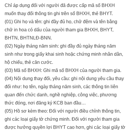
Chỉ áp dụng đối với người đã được cấp mã số BHXH
muốn thay đổi thông tin ghi trên sổ BHXH, thẻ BHYT.
(01) Ghi họ và tên: ghi đầy đủ họ, chữ đệm và tên bằng
chữ in hoa có dấu của người tham gia BHXH, BHYT,
BHTN, BHTNLĐ-BNN.
(02) Ngày tháng năm sinh: ghi đầy đủ ngày tháng năm
sinh như trong giấy khai sinh hoặc chứng minh nhân dân,
hộ chiếu, thẻ căn cước.
(03) Mã số BHXH: Ghi mã số BHXH của người tham gia.
(04) Nội dung thay đổi, yêu cầu: ghi nội dung yêu cầu thay
đổi như: họ tên, ngày tháng năm sinh, các thông tin liên
quan đến chức danh, nghề nghiệp, công việc, phương
thức đóng, nơi đăng ký KCB ban đầu…
(05) Hồ sơ kèm theo: Đối với người điều chỉnh thông tin,
ghi các loại giấy tờ chứng minh. Đối với người tham gia
được hưởng quyền lợi BHYT cao hơn, ghi các loại giấy tờ