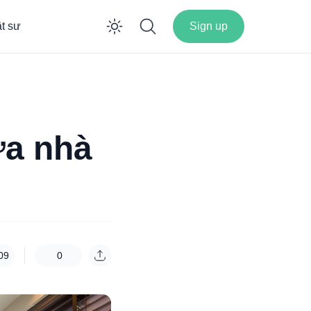
ật sư
Sign up
Enable dark mode
ữa nhà
09
0