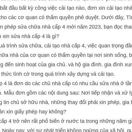
 bắt đầu bất kỳ công việc cải tạo nào, đơn xin cải tạo n
cho các cơ quan có thẩm quyền phê duyệt. Dưới đây, Tì
n phép sửa chữa nhà cấp 4 mới năm 2023, bạn đọc th
xin sửa nhà cấp 4 là gì?
á trình sửa chữa, cải tạo nhà cấp 4, việc quan trọng đầu
hữa nhà của cơ quan có thẩm quyền tại nơi sinh sống, b
g đến sinh hoạt của gia chủ. và hộ gia đình. gia đình x
h thức tình cờ trong quá trình xây dựng và cải tạo.
 4 là đơn do các chủ nhà cấp có nhu cầu sửa nhà ở tần
. Mẫu đơn gồm các nội dung sau: Nơi tiếp nhận và xử l
 tin chủ sở hữu nhà, những thay đổi phải xin phép, gia
ần xin giấy phép hay không?
ấp 4 trở nên rất phổ biến ở nước ta trong những năm gầ
 Ngày nay, với sự phát triển không ngừng của xã hội, qua