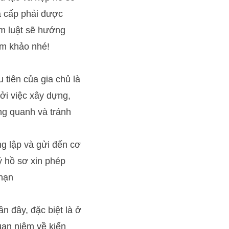
hà cấp phải được
m luật sẽ hướng
am khảo nhé!
 tiên của gia chủ là
ởi việc xây dựng,
ung quanh và tránh
g lập và gửi đến cơ
ý hồ sơ xin phép
 hạn
n đây, đặc biệt là ở
n niệm về kiến ​​