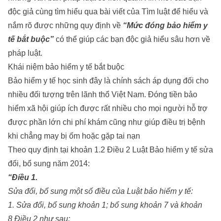
độc giả cùng tìm hiểu qua bài viết của
Tìm luật
để hiểu và
nắm rõ được những quy định về
“Mức đóng bảo hiểm y
tế bắt buộc”
có thể giúp các bạn độc giả hiểu sâu hơn về
pháp luật.
Khái niệm bảo hiểm y tế bắt buộc
Bảo hiểm y tế học sinh đây là chính sách áp dụng đối cho
nhiều đối tượng trên lãnh thổ Việt Nam. Đóng tiền bảo
hiểm xã hội giúp ích được rất nhiều cho mọi người hỗ trợ
được phần lớn chi phí khám cũng như giúp điều trị bệnh
khi chẳng may bị ốm hoặc gặp tai nạn
Theo quy định tại khoản 1.2 Điều 2 Luật Bảo hiểm y tế sửa
đổi, bổ sung năm 2014:
“Điều 1.
Sửa đổi, bổ sung một số điều của Luật bảo hiểm y tế:
1. Sửa đổi, bổ sung khoản 1; bổ sung khoản 7 và khoản
8 Điều 2 như sau: