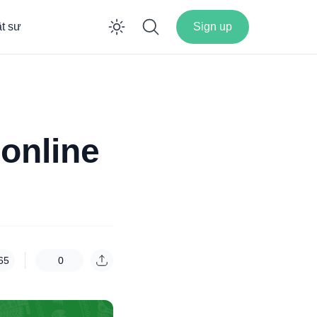
ật sư
Sign up
Enable dark mode
online
65
0