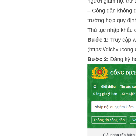
người giám hộ, trừ 
– Công dân không đư
trường hợp quy định
Thủ tục nhập khẩu 
Bước 1:
Truy cập w
(https://dichvucong
Bước 2:
Đăng ký h