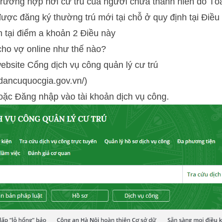
trường hợp nơi cư trú của người chưa thành niên do Tòa
ợc đăng ký thường trú mới tại chỗ ở quy định tại Điều 
 tại điểm a khoản 2 Điều này
cho vợ online như thế nào?
ebsite Cổng dịch vụ công quản lý cư trú
.dancuquocgia.gov.vn/)
oặc Đăng nhập vào tài khoản dịch vụ công.