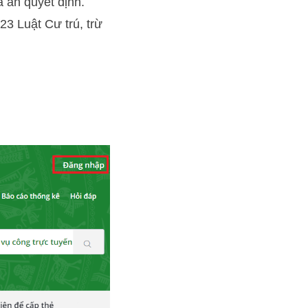
 án quyết định.
23 Luật Cư trú, trừ