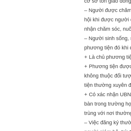
cơ sở tôn giáo đồng
– Người được chăm s
hội khi được người
nhận chăm sóc, nuô
– Người sinh sống, 
phương tiện đó khi 
+ Là chủ phương ti
+ Phương tiện được
không thuộc đối tư
tiện thường xuyên đ
+ Có xác nhận UBND
bàn trong trường h
trùng với nơi thườn
– Việc đăng ký thư