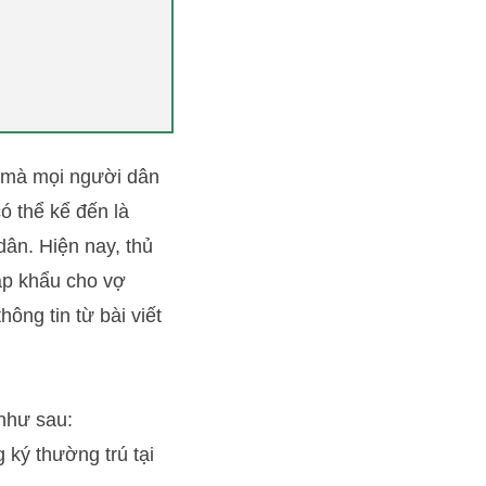
n mà mọi người dân
ó thể kể đến là
ân. Hiện nay, thủ
hập khẩu cho vợ
hông tin từ bài viết
 như sau:
ký thường trú tại