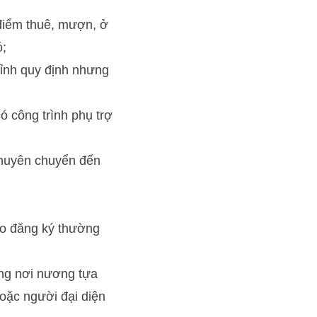
điểm thuê, mượn, ở
ó;
tỉnh quy định nhưng
ó công trình phụ trợ
thuyên chuyển đến
ho đăng ký thường
ông nơi nương tựa
oặc người đại diện