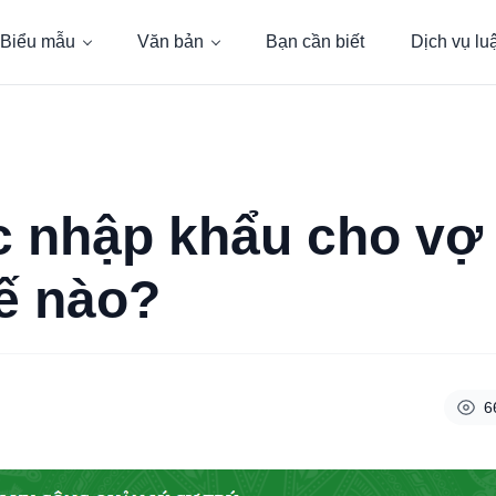
Biểu mẫu
Văn bản
Bạn cần biết
Dịch vụ lu
c nhập khẩu cho vợ 
ế nào?
6