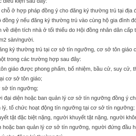
 điều kiện sau đây:
chỗ ở hợp pháp đồng ý cho đăng ký thường trú tại địa 
 đồng ý nếu đăng ký thường trú vào cùng hộ gia đình đ
 về diện tích nhà ở tối thiểu do Hội đồng nhân dân cấp 
m2 sàn/người.
g ký thường trú tại cơ sở tín ngưỡng, cơ sở tôn giáo c
một trong các trường hợp sau đây:
tôn giáo được phong phẩm, bổ nhiệm, bầu cử, suy cử, 
ại cơ sở tôn giáo;
 sở tín ngưỡng;
 đại diện hoặc ban quản lý cơ sở tín ngưỡng đồng ý c
n lý, tổ chức hoạt động tín ngưỡng tại cơ sở tín ngưỡng;
yết tật đặc biệt nặng, người khuyết tật nặng, người kh
n hoặc ban quản lý cơ sở tín ngưỡng, người đứng đầu h