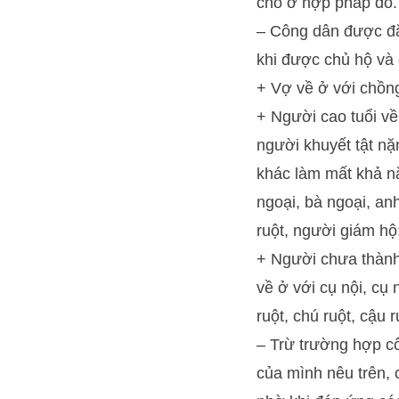
chỗ ở hợp pháp đó.
– Công dân được đă
khi được chủ hộ và
+ Vợ về ở với chồng
+ Người cao tuổi về 
người khuyết tật n
khác làm mất khả nă
ngoại, bà ngoại, anh 
ruột, người giám hộ
+ Người chưa thành
về ở với cụ nội, cụ 
ruột, chú ruột, cậu 
– Trừ trường hợp c
của mình nêu trên,