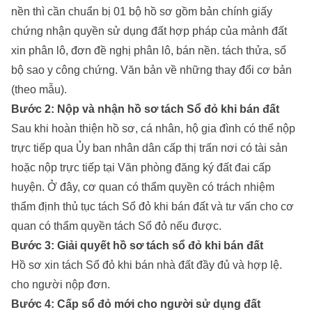
nền thì cần chuẩn bị 01 bộ hồ sơ gồm bản chính giấy
chứng nhận quyền sử dụng đất hợp pháp của mảnh đất
xin phân lô, đơn đề nghị phân lô, bán nền. tách thửa, sổ
bộ sao y công chứng. Văn bản về những thay đổi cơ bản
(theo mẫu).
Bước 2: Nộp và nhận hồ sơ tách Sổ đỏ khi bán đất
Sau khi hoàn thiện hồ sơ, cá nhân, hộ gia đình có thể nộp
trực tiếp qua Ủy ban nhân dân cấp thị trấn nơi có tài sản
hoặc nộp trực tiếp tại Văn phòng đăng ký đất đai cấp
huyện. Ở đây, cơ quan có thẩm quyền có trách nhiệm
thẩm định thủ tục tách Sổ đỏ khi bán đất và tư vấn cho cơ
quan có thẩm quyền tách Sổ đỏ nếu được.
Bước 3: Giải quyết hồ sơ tách sổ đỏ khi bán đất
Hồ sơ xin tách Sổ đỏ khi bán nhà đất đầy đủ và hợp lệ.
cho người nộp đơn.
Bước 4: Cấp sổ đỏ mới cho người sử dụng đất