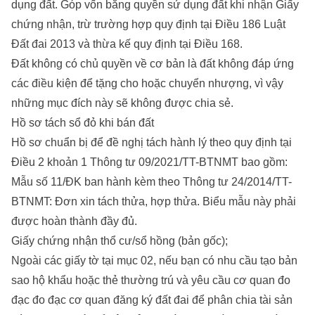
dụng đất. Góp vốn bằng quyền sử dụng đất khi nhận Giấy
chứng nhận, trừ trường hợp quy định tại Điều 186 Luật
Đất đai 2013 và thừa kế quy định tại Điều 168.
Đất không có chủ quyền về cơ bản là đất không đáp ứng
các điều kiện để tặng cho hoặc chuyển nhượng, vì vậy
những mục đích này sẽ không được chia sẻ.
Hồ sơ tách sổ đỏ khi bán đất
Hồ sơ chuẩn bị để đề nghị tách hành lý theo quy định tại
Điều 2 khoản 1 Thông tư 09/2021/TT-BTNMT bao gồm:
Mẫu số 11/ĐK ban hành kèm theo Thông tư 24/2014/TT-
BTNMT: Đơn xin tách thửa, hợp thửa. Biểu mẫu này phải
được hoàn thành đầy đủ.
Giấy chứng nhận thổ cư/sổ hồng (bản gốc);
Ngoài các giấy tờ tại mục 02, nếu bạn có nhu cầu tạo bản
sao hộ khẩu hoặc thẻ thường trú và yêu cầu cơ quan đo
đạc đo đạc cơ quan đăng ký đất đai để phân chia tài sản