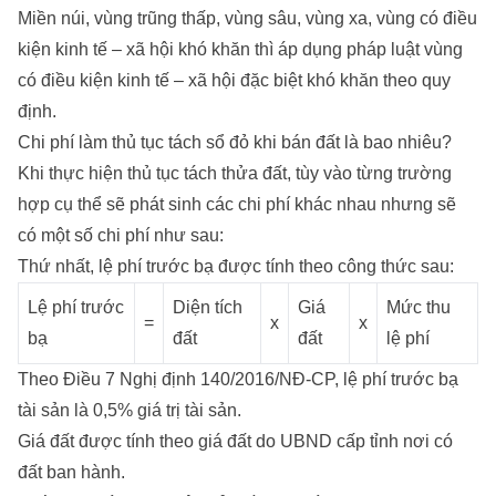
Miền núi, vùng trũng thấp, vùng sâu, vùng xa, vùng có điều
kiện kinh tế – xã hội khó khăn thì áp dụng pháp luật vùng
có điều kiện kinh tế – xã hội đặc biệt khó khăn theo quy
định.
Chi phí làm thủ tục tách sổ đỏ khi bán đất là bao nhiêu?
Khi thực hiện thủ tục tách thửa đất, tùy vào từng trường
hợp cụ thể sẽ phát sinh các chi phí khác nhau nhưng sẽ
có một số chi phí như sau:
Thứ nhất, lệ phí trước bạ được tính theo công thức sau:
Lệ phí trước
Diện tích
Giá
Mức thu
=
x
x
bạ
đất
đất
lệ phí
Theo Điều 7 Nghị định 140/2016/NĐ-CP, lệ phí trước bạ
tài sản là 0,5% giá trị tài sản.
Giá đất được tính theo giá đất do UBND cấp tỉnh nơi có
đất ban hành.