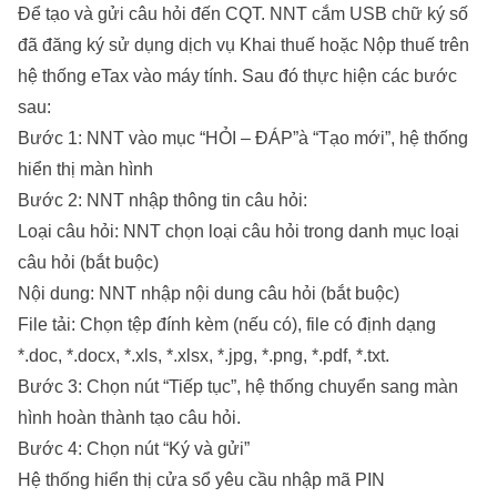
Để tạo và gửi câu hỏi đến CQT. NNT cắm USB chữ ký số
đã đăng ký sử dụng dịch vụ Khai thuế hoặc Nộp thuế trên
hệ thống eTax vào máy tính. Sau đó thực hiện các bước
sau:
Bước 1: NNT vào mục “HỎI – ĐÁP”à “Tạo mới”, hệ thống
hiển thị màn hình
Bước 2: NNT nhập thông tin câu hỏi:
Loại câu hỏi: NNT chọn loại câu hỏi trong danh mục loại
câu hỏi (bắt buộc)
Nội dung: NNT nhập nội dung câu hỏi (bắt buộc)
File tải: Chọn tệp đính kèm (nếu có), file có định dạng
*.doc, *.docx, *.xls, *.xlsx, *.jpg, *.png, *.pdf, *.txt.
Bước 3: Chọn nút “Tiếp tục”, hệ thống chuyển sang màn
hình hoàn thành tạo câu hỏi.
Bước 4: Chọn nút “Ký và gửi”
Hệ thống hiển thị cửa sổ yêu cầu nhập mã PIN