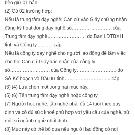
bên giữ 01 bản.
(2) Có 02 trường hợp:
Nếu là trung tâm dạy nghề: Căn cứ vào Giấy chứng nhận
đăng ký hoạt động dạy nghề số……………………. của
Trung tâm dạy nghề…………………… do Ban LĐTBXH
tỉnh và Công ty ..…….. cấp;
Nếu là công ty dạy nghề cho người lao động để làm việc
cho họ: Căn cứ Giấy xác nhận của công ty
số……………………. của Công ty……………………..do
Sở Kế hoạch và Đầu tư tỉnh……………………….. cấp.
(3) (4) Lựa chọn một trong hai mục này.
(5) (6) Tên trung tâm dạy nghề hoặc công ty.
(7) Người học nghề, tập nghề phải đủ 14 tuổi theo quy
định và có đủ sức khoẻ phù hợp với yêu cầu của nghề, trừ
một số ngành nghề nhất định.
(8) Mục này có thể bỏ qua nếu người lao động có nơi