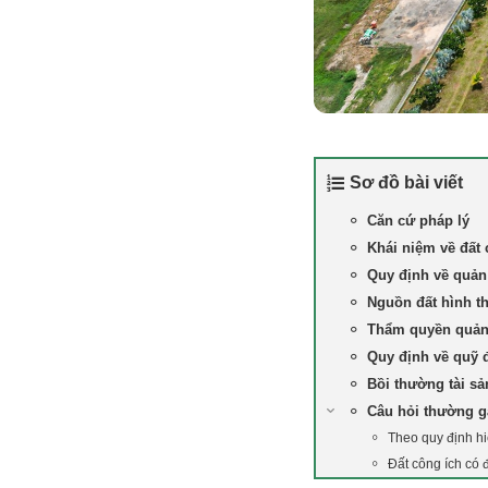
Sơ đồ bài viết
Căn cứ pháp lý
Khái niệm về đất
Quy định về quản
Nguồn đất hình t
Thẩm quyền quản 
Quy định về quỹ 
Bồi thường tài sả
Câu hỏi thường 
Theo quy định hi
Đất công ích có