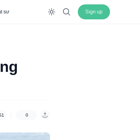
ật sư
Sign up
Enable dark mode
ông
61
0