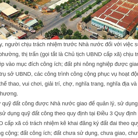
, người chịu trách nhiệm trước Nhà nước đối với việc s
hường, thị trấn (gọi tắt là Chủ tịch UBND cấp xã) chịu 
ệp vào mục đích công ích; đất phi nông nghiệp được gi
trụ sở UBND, các công trình công cộng phục vụ hoạt độ
thể thao, vui chơi, giải trí, chợ, nghĩa trang, nghĩa địa v
phương.
ý quỹ đất công được Nhà nước giao để quản lý, sử dụng 
 sử dụng quỹ đất công theo quy định tại Điều 3 Quy địn
D cấp xã có trách nhiệm kê khai đăng ký đất đai theo qu
ông cộng; đất công ích; đất chưa sử dụng, chưa giao, chư