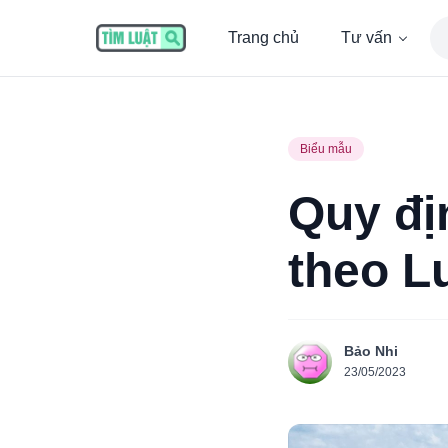
Trang chủ
Tư vấn
Biểu mẫu
Quy đị
theo L
Bảo Nhi
23/05/2023