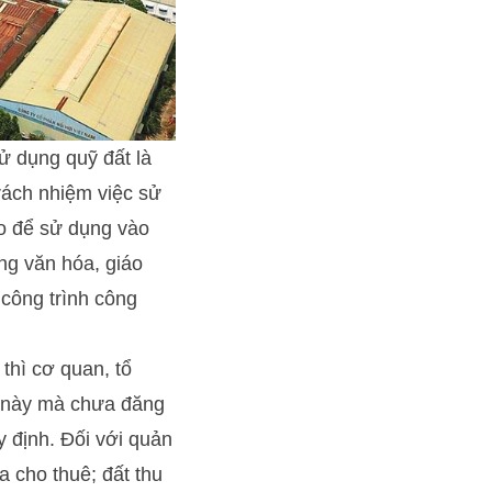
ử dụng quỹ đất là
trách nhiệm việc sử
ao để sử dụng vào
ng văn hóa, giáo
à công trình công
thì cơ quan, tổ
h này mà chưa đăng
y định. Đối với quản
a cho thuê; đất thu