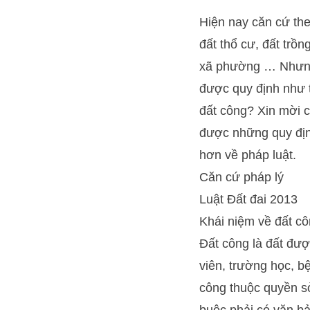
Hiện nay căn cứ the
đất thổ cư, đất trồn
xã phường … Nhưng 
được quy định như t
đất công? Xin mời c
được những quy đị
hơn về pháp luật.
Căn cứ pháp lý
Luật Đất đai 2013
Khái niệm về đất c
Đất công là đất đư
viên, trường học, b
công thuộc quyền s
buộc phải có văn b