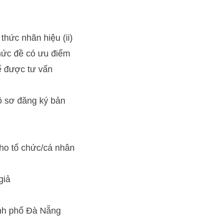
thức nhãn hiệu (ii)
hức đề có ưu điểm
để được tư vấn
ồ sơ đăng ký bản
cho tổ chức/cá nhân
giả
nh phố Đà Nẵng