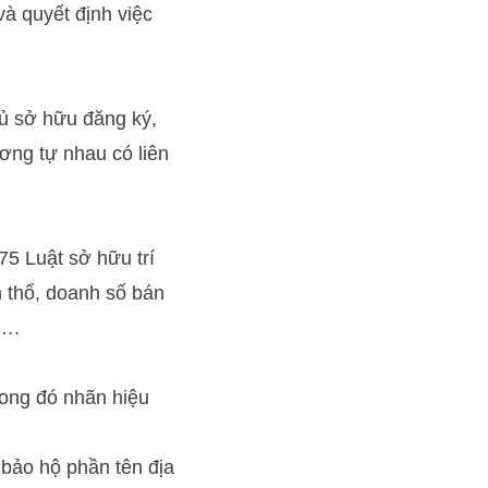
à quyết định việc
hủ sở hữu đăng ký,
ơng tự nhau có liên
75 Luật sở hữu trí
h thổ, doanh số bán
ộ….
rong đó nhãn hiệu
 bảo hộ phần tên địa