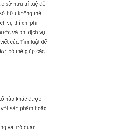
c sở hữu trí tuệ để
 sở hữu không thể
h vụ thì chi phí
ước và phí dịch vụ
 viết của
Tìm luật
để
ệu”
có thể giúp các
 tố nào khác được
y với sản phẩm hoặc
ng vai trò quan