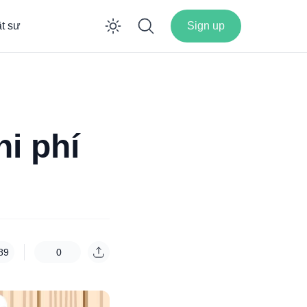
ật sư
Sign up
Enable dark mode
hi phí
89
0