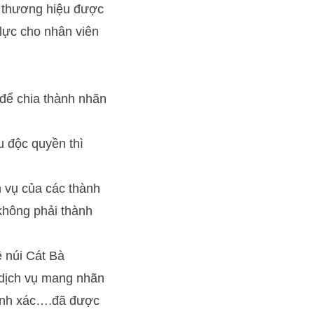
ột thương hiệu được
 lực cho nhân viên
 để chia thành nhãn
u độc quyền thì
h vụ của các thành
không phải thành
 núi Cát Bà
/dịch vụ mang nhãn
chính xác….đã được